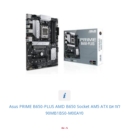
לוח אם Asus PRIME B650-PLUS AMD B650 Socket AM5 ATX
90MB1BS0-M0EAY0
0 ₪