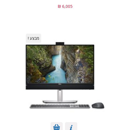
6,005 ₪
מבצע !