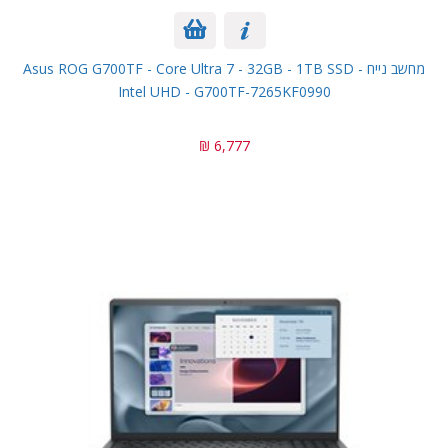
מחשב נייח Asus ROG G700TF - Core Ultra 7 - 32GB - 1TB SSD -
Intel UHD - G700TF-7265KF0990
6,777 ₪