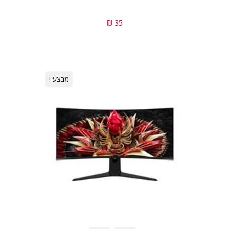
35 ₪
מבצע !