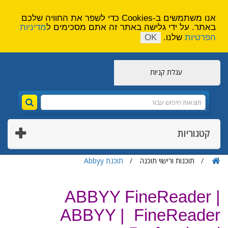
הירשם
צור קשר
אנו משתמשים ב-Cookies כדי לשפר את החוויה שלכם
באתר. על ידי גלישה באתר זה אתם מסכימים ל
מדיניות
הפרטיות
שלנו.
OK
עגלת קניות
קטגוריות
תוכנות ורישוי תוכנה
תוכנת Abbyy
ABBYY FineReader |
ABBYY | FineReader