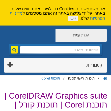
הירשם
צור קשר
אנו משתמשים ב-Cookies כדי לשפר את החוויה שלכם
באתר. על ידי גלישה באתר זה אתם מסכימים ל
מדיניות
הפרטיות
שלנו.
OK
עגלת קניות
קטגוריות
תוכנות ורישוי תוכנה
תוכנות Corel
CorelDRAW Graphics suite |
תוכנת Corel | תוכנת קורל |