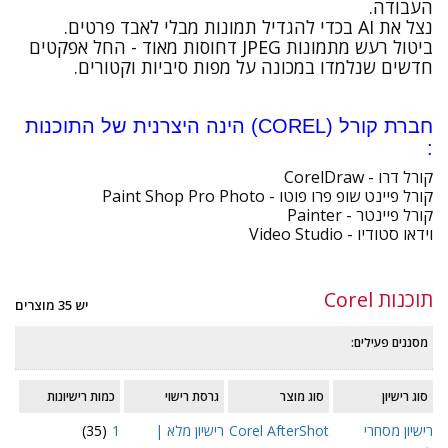
העבודה.
נצל את AI בכדי להגדיל תמונות מבלי לאבד פרטים.
ביטול רעש מתמונות JPEG דחוסות מאוד - החל אפקטים
חדשים שנלמדו במכונה על מפות סיביות וקטורים.
חברת קורל (COREL) הינה היצרנית של התוכנות
:
קורל דרו - CorelDraw
קורל פיינט שופ פרו פוטו - Paint Shop Pro Photo
קורל פיינטר - Painter
וידאו סטודיו - Video Studio
עוד
תוכנות Corel
יש 35 מוצרים
מסננים פעילים:
סוג רישיון
סוג מוצר
גרסת רישוי
כמות רישיונות
רישיון מסחרי
Corel AfterShot
רישיון מלא |
1
(35)