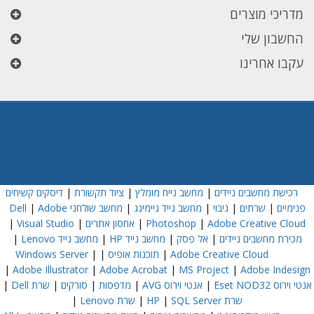
מדריכי מוצרים
החשבון שלי
עקבו אחרינו
רכישת מחשבים ניידים
|
מחשב נייח מומלץ
|
ציוד תקשורת
|
דיסקים קשיחים
פנימיים
|
שרתים
|
גיבוי
|
מחשב נייד גיימינג
|
מחשב שולחני Dell
Adobe
|
Adobe Creative Cloud
|
Photoshop
|
אחסון אתרים
|
Visual Studio
|
מכירת מחשבים ניידים
|
אל פסק
|
מחשב נייד HP
|
מחשב נייד Lenovo
|
Adobe Creative Cloud
|
תוכנות אופיס
|
|
Windows Server
|
Adobe Illustrator
|
Adobe Acrobat
|
MS Project
|
Adobe Indesign
אנטי וירוס Eset NOD32
|
אנטי וירוס AVG
|
מדפסות
|
סורקים
|
שרת Dell
|
שרת HP
SQL Server
|
|
שרת Lenovo
|