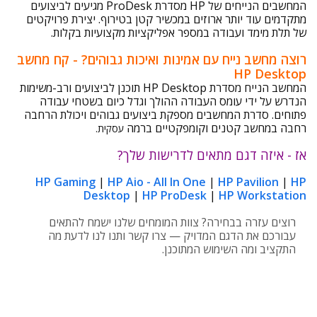
המחשבים הנייחים של HP מסדרת ProDesk מגיעים לביצועים
מתקדמים עוד יותר ארוזים במכשיר קטן בטירוף. יצירת פרויקטים
של תלת מימד ועבודה במספר אפליקציות מקצועיות בקלות.
רוצה מחשב נייח עם אמינות ואיכות גבוהים? - קח מחשב
HP Desktop
המחשב הנייח מסדרת HP Desktop תוכנן לביצועים ורב-משימות
הנדרש על ידי עומס העבודה ההולך וגדל כיום בשטחי עבודה
פתוחים. סדרת המחשבים מספקת ביצועים גבוהים ויכולת הרחבה
רחבה במחשב קטנים וקומפקטיים ברמה
עסקית.
אז - איזה דגם מתאים לדרישות שלך?
HP Gaming
|
HP Aio - All In One
|
HP Pavilion
|
HP
Desktop
|
HP ProDesk
|
HP Workstation
רוצים עזרה בבחירה? צוות המומחים שלנו ישמח להתאים
עבורכם את הדגם המדויק — צרו קשר ותנו לנו לדעת מה
התקציב ומה השימוש המתוכנן.
עוד