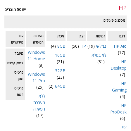
HP
יש 50 מוצרים
מסננים פעילים:
מערכת
עוד
דגם
זמינות
יצרן
זיכרון
הפעלה
פילטרים
HP Aio
במלאי
(19)
HP
(50)
8GB
(4)
Windows
(17)
מעבד
לא במלאי
16GB
11 Home
(21)
(31)
HP
דיסק קשיח
(8)
Desktop
32GB
כרטיס
Windows
(7)
(23)
מסך
11 Pro
HP
(2)
64GB
(25)
כרטיס
Gaming
רשת
ללא
(4)
אלחוטי
מערכת
HP
הפעלה
ProDesk
(17)
(6)
עוד...