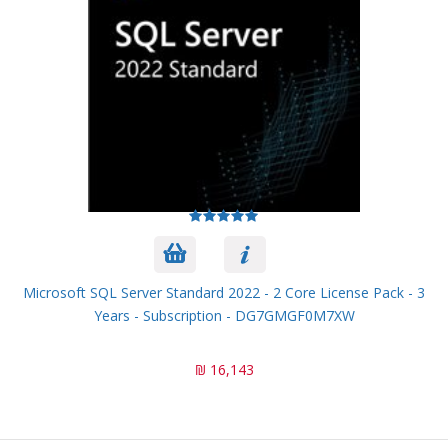
Microsoft SQL Server Standard 2022 - 2 Core License Pack - 3
Years - Subscription - DG7GMGF0M7XW
16,143 ₪