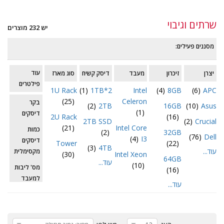
עוד
שרתים וגיבוי
יש 232 מוצרים
מסננים פעילים:
עוד
יצרן
זיכרון
מעבד
דיסק קשיח
סוג מארז
פילטרים
1U Rack
(1)
1TB*2
Intel
(4)
8GB
(6)
APC
(25)
Celeron
בקר
(2)
2TB
16GB
(10)
Asus
(1)
דיסקים
2U Rack
(16)
2TB SSD
(2)
Crucial
(21)
Intel Core
כמות
(2)
32GB
(76)
Dell
(4)
I3
דיסקים
Tower
(22)
(3)
4TB
עוד...
מקסימלית
(30)
Intel Xeon
64GB
עוד...
(10)
מס' ליבות
(16)
למעבד
עוד...
מס' ספקי
כוח
מס'