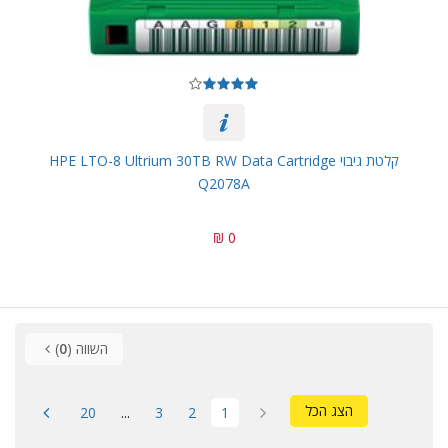
קלטת גיבוי HPE LTO-8 Ultrium 30TB RW Data Cartridge
Q2078A
0 ₪
השווה (
0
)
הצג הכל
20
...
3
2
1