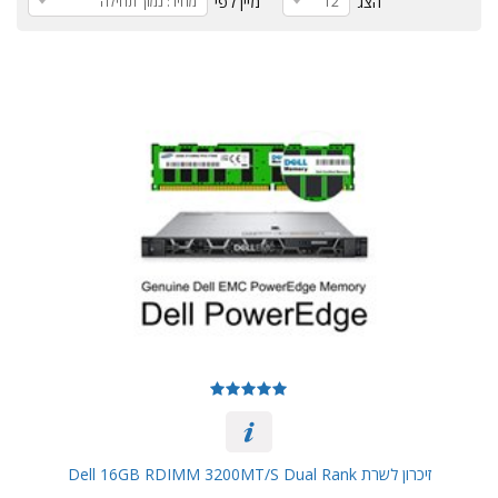
הצג
מיין לפי
12
מחיר: נמוך תחילה
מעבדים
מקסימלי
זיכרון
מקסימלי
גודל
דיסקים
אפשרי
זיכרון לשרת Dell 16GB RDIMM 3200MT/s Dual Rank