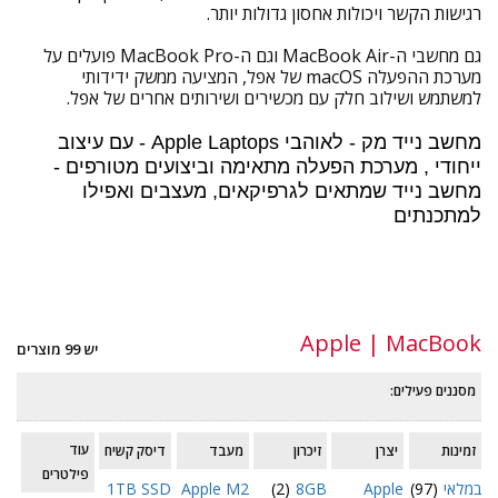
רגישות הקשר ויכולות אחסון גדולות יותר.
גם מחשבי ה-MacBook Air וגם ה-MacBook Pro פועלים על
מערכת ההפעלה macOS של אפל, המציעה ממשק ידידותי
למשתמש ושילוב חלק עם מכשירים ושירותים אחרים של אפל.
מחשב נייד מק - לאוהבי Apple Laptops - עם עיצוב
ייחודי , מערכת הפעלה מתאימה וביצועים מטורפים -
מחשב נייד שמתאים לגרפיקאים, מעצבים ואפילו
למתכנתים
עוד
Apple | MacBook
יש 99 מוצרים
מסננים פעילים:
עוד
זמינות
יצרן
זיכרון
מעבד
דיסק קשיח
פילטרים
במלאי
(97)
Apple
8GB
(2)
Apple M2
1TB SSD