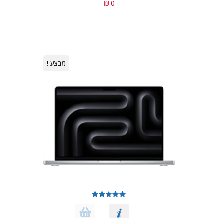
0 ₪
מבצע !