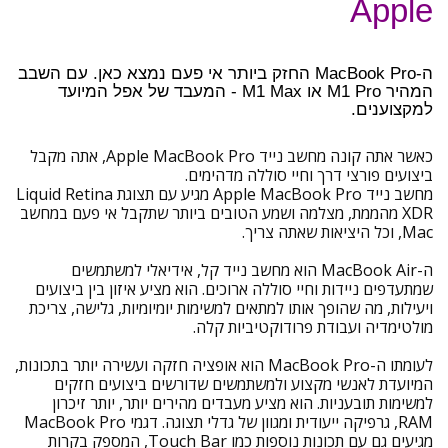
Apple
ה-MacBook Pro החזק ביותר אי פעם נמצא כאן. עם השבב
המהיר M1 Pro או M1 Max - המעבד של אפל המיועד
למקצוענים.
כאשר אתה קונה מחשב נייד Apple MacBook Pro, אתה מקבל
ביצועים פורצי דרך וחיי סוללה מדהימים.
מחשב נייד Apple MacBook Pro מגיע עם תצוגת Liquid Retina
XDR מהממת, מצלמה ושמע הטובים ביותר שתקבל אי פעם במחשב
Mac, וכל היציאות שאתה צריך.
ה-MacBook Air הוא מחשב נייד קל, אידיאלי למשתמשים
שמתעדפים ניידות וחיי סוללה ארוכים. הוא מציע איזון בין ביצועים
ויעילות, מה שהופך אותו למתאים למשימות יומיומיות, גלישה, צריכת
מולטימדיה ועבודת פרודוקטיביות קלה.
לעומתו ה-MacBook Pro הוא אופציה חזקה ועשירה יותר בתכונות,
המיועדת לאנשי מקצוע ולמשתמשים שדורשים ביצועים חזקים
למשימות תובעניות. הוא מציע מעבדים מהירים יותר, יותר זיכרון
RAM, גרפיקה ייעודית ומגוון של גדלי תצוגה. דגמי MacBook Pro
מגיעים גם עם תכונות נוספות כמו Touch Bar, המספק בקרות