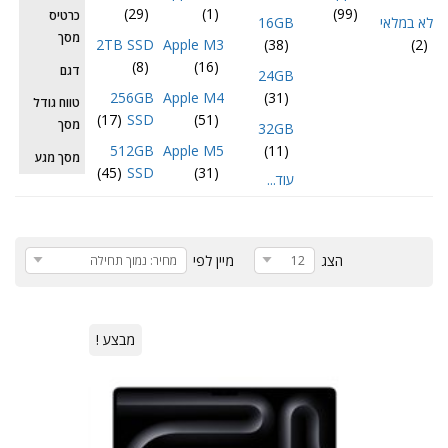
(29)
(1)
(99)
כרטיס
לא במלאי
16GB
מסך
2TB SSD
Apple M3
(38)
(2)
(8)
(16)
דגם
24GB
256GB
Apple M4
(31)
טווח גודל
(17)
SSD
(51)
מסך
32GB
512GB
Apple M5
(11)
מסך מגע
(45)
SSD
(31)
עוד...
הצג
מיין לפי
12
מחיר: נמוך תחילה
מבצע !