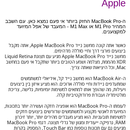
Apple
ה-MacBook Pro החזק ביותר אי פעם נמצא כאן. עם השבב
המהיר M1 Pro או M1 Max - המעבד של אפל המיועד
למקצוענים.
כאשר אתה קונה מחשב נייד Apple MacBook Pro, אתה מקבל
ביצועים פורצי דרך וחיי סוללה מדהימים.
מחשב נייד Apple MacBook Pro מגיע עם תצוגת Liquid Retina
XDR מהממת, מצלמה ושמע הטובים ביותר שתקבל אי פעם במחשב
Mac, וכל היציאות שאתה צריך.
ה-MacBook Air הוא מחשב נייד קל, אידיאלי למשתמשים
שמתעדפים ניידות וחיי סוללה ארוכים. הוא מציע איזון בין ביצועים
ויעילות, מה שהופך אותו למתאים למשימות יומיומיות, גלישה, צריכת
מולטימדיה ועבודת פרודוקטיביות קלה.
לעומתו ה-MacBook Pro הוא אופציה חזקה ועשירה יותר בתכונות,
המיועדת לאנשי מקצוע ולמשתמשים שדורשים ביצועים חזקים
למשימות תובעניות. הוא מציע מעבדים מהירים יותר, יותר זיכרון
RAM, גרפיקה ייעודית ומגוון של גדלי תצוגה. דגמי MacBook Pro
מגיעים גם עם תכונות נוספות כמו Touch Bar, המספק בקרות