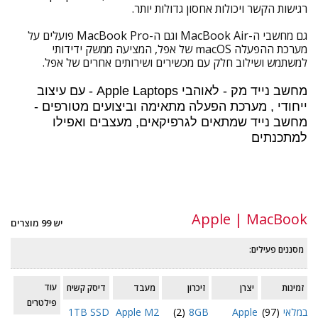
רגישות הקשר ויכולות אחסון גדולות יותר.
גם מחשבי ה-MacBook Air וגם ה-MacBook Pro פועלים על
מערכת ההפעלה macOS של אפל, המציעה ממשק ידידותי
למשתמש ושילוב חלק עם מכשירים ושירותים אחרים של אפל.
מחשב נייד מק - לאוהבי Apple Laptops - עם עיצוב
ייחודי , מערכת הפעלה מתאימה וביצועים מטורפים -
מחשב נייד שמתאים לגרפיקאים, מעצבים ואפילו
למתכנתים
עוד
Apple | MacBook
יש 99 מוצרים
מסננים פעילים:
עוד
זמינות
יצרן
זיכרון
מעבד
דיסק קשיח
פילטרים
במלאי
(97)
Apple
8GB
(2)
Apple M2
1TB SSD