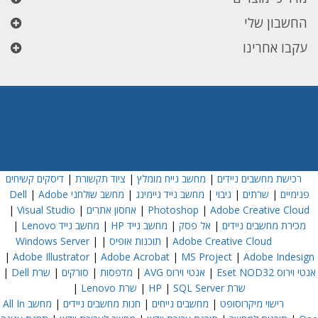
החשבון שלי
עקבו אחרינו
רכישת מחשבים ניידים
|
מחשב נייח מומלץ
|
ציוד תקשורת
|
דיסקים קשיחים
פנימיים
|
שרתים
|
גיבוי
|
מחשב נייד גיימינג
|
מחשב שולחני Dell
Adobe
|
Adobe Creative Cloud
|
Photoshop
|
אחסון אתרים
|
Visual Studio
|
מכירת מחשבים ניידים
|
אל פסק
|
מחשב נייד HP
|
מחשב נייד Lenovo
|
Adobe Creative Cloud
|
תוכנות אופיס
|
|
Windows Server
|
Adobe Illustrator
|
Adobe Acrobat
|
MS Project
|
Adobe Indesign
אנטי וירוס Eset NOD32
|
אנטי וירוס AVG
|
מדפסות
|
סורקים
|
שרת Dell
|
שרת HP
SQL Server
|
|
שרת Lenovo
|
רישוי מיקרוסופט
|
מחשבים נייחים
|
חנות מחשבים ניידים
|
מחשב All In