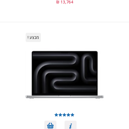
13,764 ₪
מבצע !