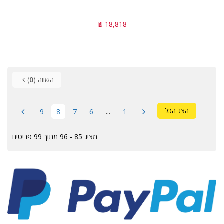
18,818 ₪
השווה (
0
)
הצג הכל
9
8
7
6
...
1
מציג 85 - 96 מתוך 99 פריטים