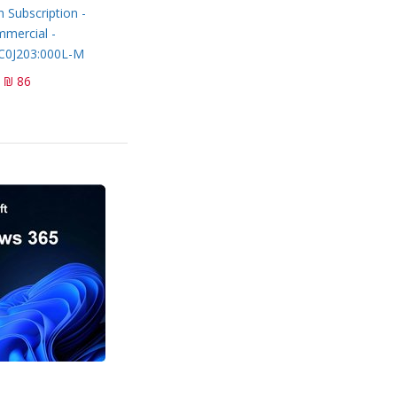
 Subscription -
mercial -
0J203:000L-M
86 ₪