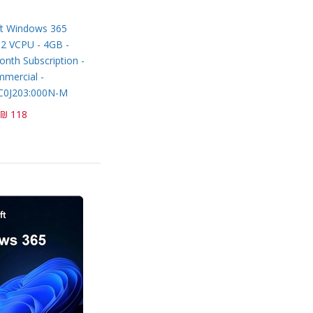
ft Windows 365
 2 VCPU - 4GB -
nth Subscription -
mercial -
0J203:000N-M
118 ₪