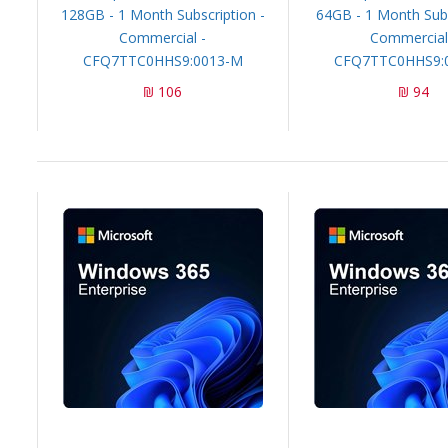
128GB - 1 Month Subscription -
64GB - 1 Month Subs
Commercial -
Commercial
CFQ7TTC0HHS9:0013-M
CFQ7TTC0HHS9:
106 ₪
94 ₪