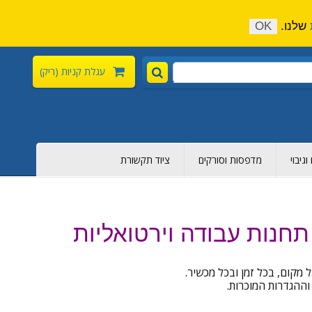
התקשר כעת:
04-6376-136
צור קשר
הירשם
שלנו.
OK
עגלת קניות
(ריק)
גיבוי
מדפסות וסורקים
ציוד תקשורת
קום, בכל זמן ובכל מכשיר.