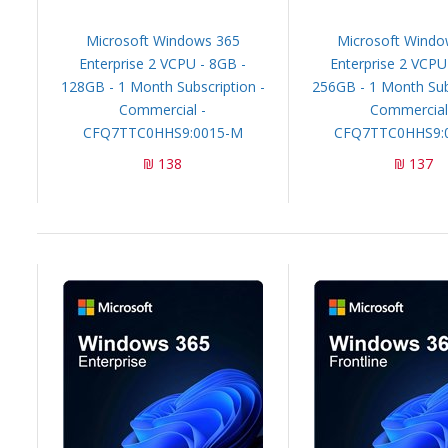
Microsoft Windows 365
Microsoft Windo
Enterprise 2 VCPU - 8GB -
Enterprise 2 VCPU
128GB - 1 Month Subscription -
256GB - 1 Month Subs
Commercial -
Commercial
CFQ7TTC0HHS9:0015-M
CFQ7TTC0HHS9:
138 ₪
137 ₪