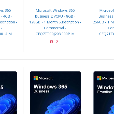
ws 365
Microsoft Windows 365
Microso
 - 4GB -
Business 2 VCPU - 8GB -
Business
cription -
128GB - 1 Month Subscription -
256GB - 1 Mo
 -
Commercial -
Com
0014-M
CFQ7TTC0J203:000P-M
CFQ7TTC
121 ₪