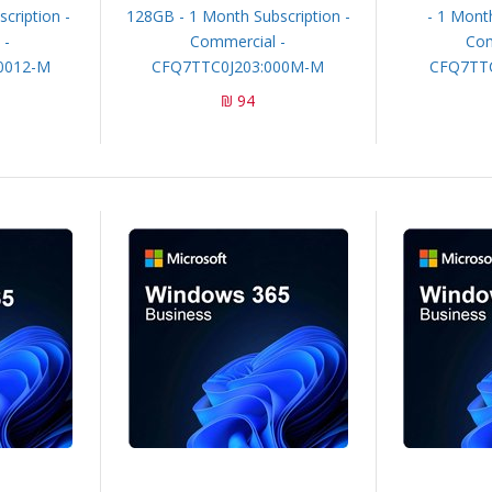
cription -
128GB - 1 Month Subscription -
- 1 Month
 -
Commercial -
Com
0012-M
CFQ7TTC0J203:000M-M
CFQ7TTC
94 ₪