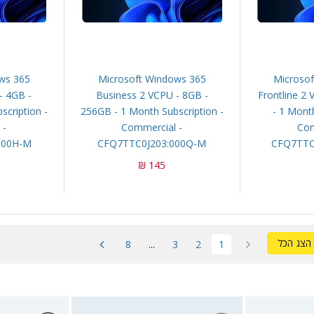
ws 365
Microsoft Windows 365
Microso
- 4GB -
Business 2 VCPU - 8GB -
Frontline 2
cription -
256GB - 1 Month Subscription -
- 1 Month
 -
Commercial -
Com
000H-M
CFQ7TTC0J203:000Q-M
CFQ7TTC
145 ₪
הצג הכל
8
...
3
2
1