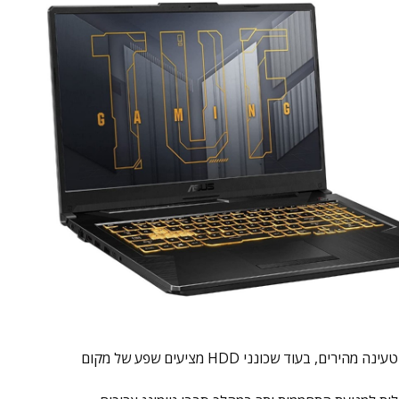
בחרו מחשב נייד עם שילוב של אחסון SSD ו-HDD. כונני SSD מספקים זמני טעינה מהירים, בעוד שכונני HDD מציעים שפע של מקום