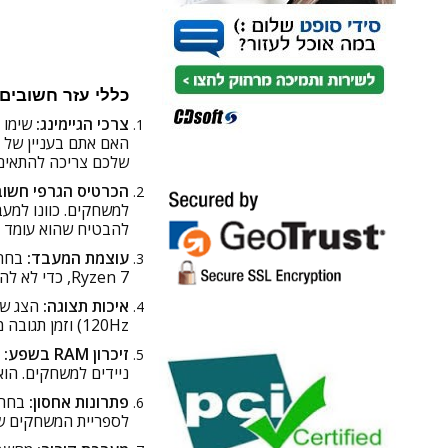
כללי עזר חשובים 
צרכי הגיימינג:
שימו 
שלכם צריכה להתאים
הכרטיס הגרפי חשוב
להבטיח שהוא עומד ב
עוצמת המעבד:
Ryzen 7, כדי לא להחליש את ביצועי המשחקים.
איכות תצוגה:
הצג של
120Hz) וזמן תגובה מהיר למשחק חלק יותר.
זיכרון RAM בשפע:
ניידים למשחקים. הו
פתרונות אחסון:
לספריית המשחקים ש