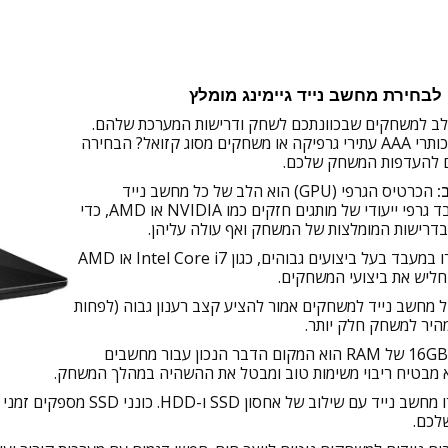
לבחירת מחשב נייד גיימינג מומלץ
לב למשחקים שבכוונתכם לשחק ודרישות המערכת שלהם.
האם אתם בעניין של כותרי AAA עתירי גרפיקה או משחקים מסוג קזואל? הבחירה
 להעדפות המשחק שלכם.
:
הכרטיס הגרפי (GPU) הוא הלב של כל מחשב נייד
למשחקים. כוונו למעבד גרפי ייעודי של מותגים חזקים כמו NVIDIA או AMD, כדי
דרישות המומלצות של המשחק ואף עולה עליהן.
בחרו במעבד בעל ביצועים גבוהים, כגון Intel Core i7 או AMD
 מחשב נייד למשחקים אמור להציע קצב רענון גבוה (לפחות
16GB של RAM הוא המקום הדבר הנכון עבור מחשבים
א מבטיח ריבוי משימות טוב ומבטל את ההשהיה במהלך המשחק.
לכם.