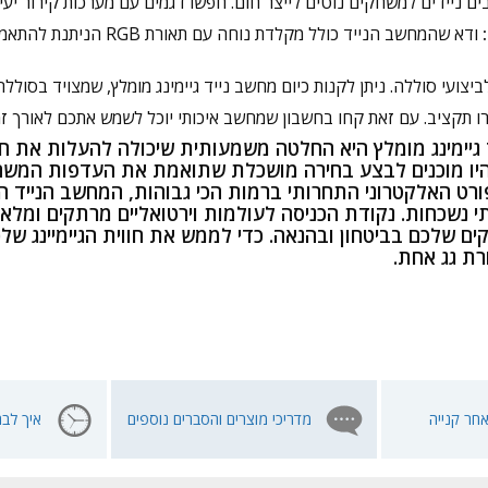
 ניידים למשחקים נוטים לייצר חום. חפשו דגמים עם מערכות קירור יעיל
ודא שהמחשב הנייד כולל מק
ביצועי סוללה. ניתן לקנות כיום מחשב נייד גיימינג מומלץ, שמצויד בסול
ו תקציב. עם זאת קחו בחשבון שמחשב איכותי יוכל לשמש אתכם לאורך ז
גיימינג מומלץ היא החלטה משמעותית שיכולה להעלות את חו
יו מוכנים לבצע בחירה מושכלת שתואמת את העדפות המשחק 
ט האלקטרוני התחרותי ברמות הכי גבוהות, המחשב הנייד הנכ
נשכחות. נקודת הכניסה לעולמות וירטואליים מרתקים ומלאי ע
ת גג אחת.
חר קנייה
מדריכי מוצרים והסברים נוספים
איך לבח