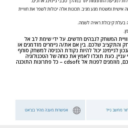
ות למניעת התחממות יתר במהלך סבבי גיימינג ארוכים.
לדת נוחה עם תאורת RGB הניתנת להתאמה אישית ומשטח מגע מגיב. תכונות אלה יכולות לשפר את חוויית
לה בעלת קיבולת ראויה לשמה.
מן.
ויית המשחק לגבהים חדשים. על ידי שימת לב אל
והתקציב שלכם. בין אם את/ה גיימרים מזדמנים או
ון לגיימינג יכול להיות נקודת הכניסה למשחק סוחף
ניין. כעת תוכלו לאמץ את כוחה של הטכנולוגיה
ולצאת אל המשחקים שלכם בביטחון ובהנאה. כדי לממש את חווית הגיימיינג שלכם, מוזמנים לפנות אל cdsoft – כל פתרונות התוכנה
ור מחשב נייד
אפשרות מענה מהיר בצ'אט