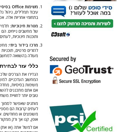
משימות Office בסיסיות:
עיבוד תמלילים, ניהול ג
בתחומי אחריות אלה. אפ
מטרות חינוכיות:
תלמידי
של מחשבים נייחים. הם 
ותוכנות חינוכיות, לעתי
מרכז בידור ביתי:
מחשב 
להזרים סרטים, תוכניות 
מעולה בהשוואה למחשבים
כללי עזר לבחירת 
הגדירו את הצרכים שלכם
אם אתם מתכננים להשתמ
טובים יותר לחוויית משח
מותגים שאפשר לסמוך עלי
לעתים קרובות הם מספקים
משופצים או מחודשים. א
אופן, קנו אך ורק ממקור 
אם למשל אתה (או את) 