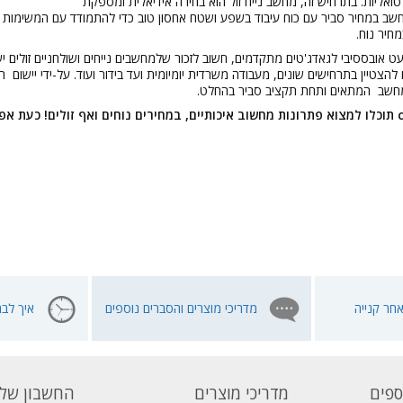
אליות. בתרחיש זה, מחשב נייח זול הוא בחירה אידיאלית ומספקת
שב במחיר סביר עם כוח עיבוד בשפע ושטח אחסון טוב כדי להתמודד עם המשימות הא
חיר נוח.
 אובססיבי לגאדג'טים מתקדמים, חשוב לזכור שלמחשבים נייחים ושולחניים זולים
ם להצטיין בתרחישים שונים, מעבודה משרדית יומיומית ועד בידור ועוד. על-ידי ייש
חשב המתאים ותחת תקציב סביר בהחלט.
אצלנו בחברת cdsoft תוכלו למצוא פתרונות מחשוב איכותיים, במחירים נוחים ואף ז
חר קנייה
מדריכי מוצרים והסברים נוספים
איך לבח
ספים
מדריכי מוצרים
החשבון שלי