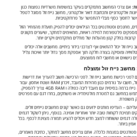
אם צרכי המחשוב מתמקדים בעיקר במשימות משרדיות נפוצות כגון
ליונות אלקטרוניים ותכתובת דואר אלקטרוני, מחשב נייח זול מסוגל לטפל
שר לחסוך כסף מבלי להתפשר על פרודוקטיביות.
ם, מחנכים וסטודנטים בכל הגילאים יכולים להפיק תועלת מהמחיר הזול
מספקים פלטפורמת למידה ראויות, מתאימים למחקר, שיעורים מקוונים
ם קרובות בחלק קטן מהעלות של מודלים מתקדמים ויקרים יותר.
נייח זול יכול להתאים אף לצרכני בידור ביתיים. מחשבים אלה יכולים
טלוויזיה ומוסיקה בצורה חלקה תוך אספקת מסך גדול יותר ואיכות צליל
 נישאים או מחשבי לוח ממוצעים.
מחשב נייח זול ומוצלח
 לפני רכישת מחשב נייח זול. לפני הרכישה חשוב להעריך את דרישות
המחשוב העדכניים. למשל, חשבו על גורמים כגון מהירות המעבד, זיכרון RAM ושטח אחסון. עבור
משימות בסיסיות, מחדה נייח ברמה בסיסית עם מעבד ליבה כפולה ו 4GB RAM צריך להספיק.
ש במחשב גם למטרת מולטימדיה או משחקים, בחרו דגם עם מפרטים
ק משופרת.
הם – העדיפו מותגים ידועים גם כאשר קונים מחשבים נייחים זולים.
 תמיכת לקוחות טובה יותר ואחריות אמינה. בנוסף, ניתן לשקול דגמים
לה דגמים ששוחזרו למצב חדש ויכולים להציע תמורה מצוינת לכסף. בכל
אמין ביותר.
סטודנטים במגמת כלכלה. אתם צריכים מחשב למחקר, כתיבת מאמרים,