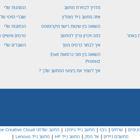
מדריך לבחירת מחשב
ההזמנות שלי
איזה מחשב נייד מומלץ
שוברי הזיכוי שלי
השוואה בין שיטות רישוי מיקרוסופט
הכתובות שלי
ת באתר
כמה זיכרון צריך למחשב
פרטים אישיים ש
איך לבחור כרטיס מסך
השוברים שלי
השוואה בין סוגי גרסאות Eset
Protect
איך לשפר את ביצועי המחשב שלך ?
נימיים
|
שרתים
|
גיבוי
|
מחשב נייד גיימינג
|
מחשב שולחני Dell
e Creative Cloud
מחשבים ניידים
|
אל פסק
|
מחשב נייד HP
|
מחשב נייד Lenovo
|