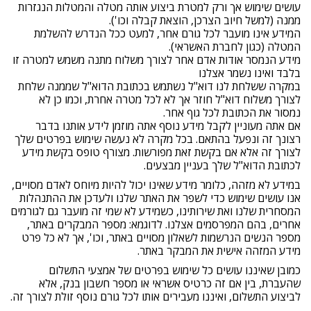
עושים שימוש אך ורק למטרת ביצוע אותה מטלה והמטלות הנגזרות
ממנה (למשל חיוב הצרכן, הוצאת קבלה וכו').
המידע אינו מועבר לכל גורם אחר, למעט ככל הנדרש להשלמת
המטלה (כגון לחברת האשראי).
מידע הנמסר אודות אדם אחר לצורך משלוח מתנה משמש למטרה זו
בלבד ואינו נשמר אצלנו
במקרה ששלחת לנו דוא"ל נשתמש בכתובת הדוא"ל שממנה שלחת
לצורך משלוח דוא"ל חוזר אך לא לכל מטרה אחרת, וכמו כן לא
נמסור את הכתובת לכל גוף אחר.
אם אתה מעוניין לקבל מידע נוסף אתה מוזמן לידע אותנו בדבר
רצונך זה ונפעל בהתאם. בכל מקרה לא נעשה שימוש בפרטים שלך
לצורך זה אלא אם בקשת זאת מפורשות. מצורף טופס בקשת מידע
לכתובת הדוא"ל שלך בעניין מבצעים.
במידע לא מזהה, כלומר מידע שאינו יכול להיות מיוחס לאדם מסויים,
אנו עושים שימוש כדי לשפר את האתר שלנו ולעדכן את ההתנהלות
המסחרית שלנו ואת שירותינו, כשמידע לא שמי זה מועבר גם לגורמים
אחרים, בהם המפרסמים אצלנו. לדוגמא: מספר המבקרים באתר,
מספר הנשים הנרשמות לשאלון מסויים באתר, וכו', אך לא כל פרט
מידע המזהה אישית את המבקר באתר.
כמובן שאיננו עושים כל שימוש בפרטים של אמצעי התשלום
שהעברת, בין אם זה כרטיס אשראי או מספר חשבון בנק, אלא
לביצוע התשלום, ואיננו מעבירים אותו לכל גורם נוסף זולת לצורך זה.