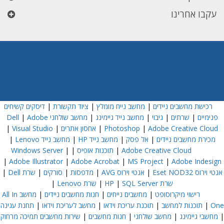
עקבו אחרינו
רכישת מחשבים ניידים
|
מחשב נייח מומלץ
|
ציוד תקשורת
|
דיסקים קשיחים
פנימיים
|
שרתים
|
גיבוי
|
מחשב נייד גיימינג
|
מחשב שולחני Dell
Adobe
|
Adobe Creative Cloud
|
Photoshop
|
אחסון אתרים
|
Visual Studio
|
מכירת מחשבים ניידים
|
אל פסק
|
מחשב נייד HP
|
מחשב נייד Lenovo
|
Adobe Creative Cloud
|
תוכנות אופיס
|
|
Windows Server
|
Adobe Illustrator
|
Adobe Acrobat
|
MS Project
|
Adobe Indesign
אנטי וירוס Eset NOD32
|
אנטי וירוס AVG
|
מדפסות
|
סורקים
|
שרת Dell
|
שרת HP
SQL Server
|
|
שרת Lenovo
|
רישוי מיקרוסופט
|
מחשבים נייחים
|
חנות מחשבים ניידים
|
מחשב All In
One
|
תוכנות למחשב
|
תוכנת עריכת וידאו
|
מחשב לעריכת וידאו
|
תחנת עגינה
|
מחשבי גיימינג
|
מחשב שולחני
|
חנות מחשבים
|
שירות מחשבים תמיכה מרחוק