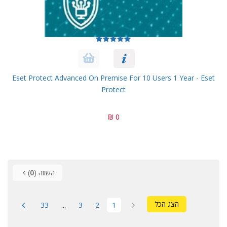
Eset Protect Advanced On Premise For 10 Users 1 Year - Eset
Protect
0 ₪
השווה (
0
)
הצג הכל
33
...
3
2
1