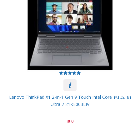
מחשב נייד Lenovo ThinkPad X1 2-In-1 Gen 9 Touch Intel Core
Ultra 7 21KE003LIV
0 ₪