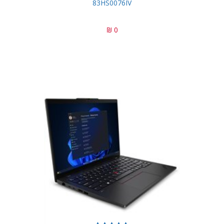
83HS0076IV
0 ₪