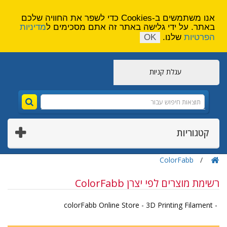
הירשם
צור קשר
אנו משתמשים ב-Cookies כדי לשפר את החוויה שלכם
באתר. על ידי גלישה באתר זה אתם מסכימים ל
מדיניות
הפרטיות
שלנו.
OK
עגלת קניות
קטגוריות
ColorFabb
רשימת מוצרים לפי יצרן ColorFabb
- colorFabb Online Store - 3D Printing Filament