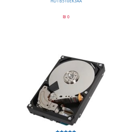
HDTB510EK3AA
0 ₪