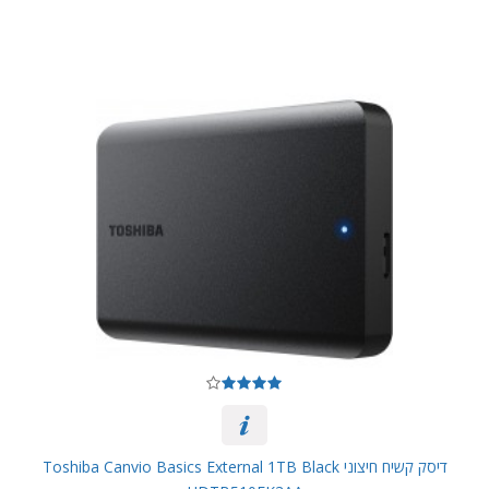
דיסק קשיח חיצוני Toshiba Canvio Basics External 1TB Black