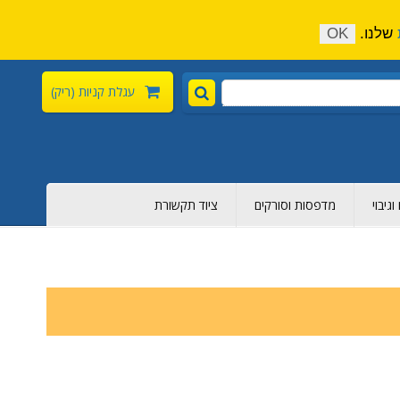
התקשר כעת:
04-6376-136
צור קשר
הירשם
שלנו.
OK
עגלת קניות
(ריק)
גיבוי
מדפסות וסורקים
ציוד תקשורת