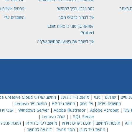
ת באתר
כמה זיכרון צריך למחשב
פרטים אישיים ש
איך לבחור כרטיס מסך
השוברים שלי
השוואה בין סוגי גרסאות Eset
Protect
איך לשפר את ביצועי המחשב שלך ?
נימיים
|
שרתים
|
גיבוי
|
מחשב נייד גיימינג
|
מחשב שולחני Dell
e Creative Cloud
מחשבים ניידים
|
אל פסק
|
מחשב נייד HP
|
מחשב נייד Lenovo
|
MS P
|
Adobe Acrobat
|
Adobe Illustrator
|
Windows Server
|
אנטי וירוס  NOD32
SQL Server
|
|
שרת Lenovo
|
|
תוכנות למחשב
|
תוכנת עריכת וידאו
|
מחשב לעריכת וידאו
|
תחנת עגינה
|
|
מחשב נייד לנובו
|
מסך מחשב
|
לוח אם למחשב
|