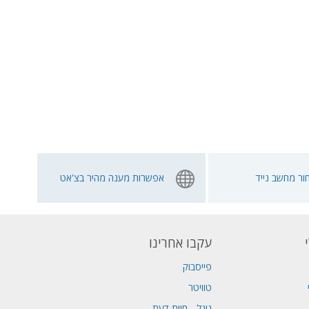
ור מחשב נייד
אפשרות מענה מהיר בצ'אט
עקבו אחרינו
פייסבוק
טוויטר
גוגל - חוות דעת