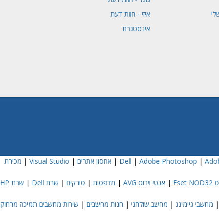
לי
איזי - חוות דעת
אינסטגרם
Adob
|
Adobe Photoshop
|
|
אחסון אתרים
|
Visual Studio
|
מכירת
Eset
|
אנטי וירוס AVG
|
מדפסות
|
סורקים
|
שרת Dell
|
שרת HP
מחשבי גיימינג
|
מחשב שולחני
|
חנות מחשבים
|
שירות מחשבים תמיכה מרחוק