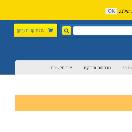
התקשר כעת:
04-6376-136
צור קשר
הירשם
שלנו.
OK
עגלת קניות
(ריק)
גיבוי
מדפסות וסורקים
ציוד תקשורת