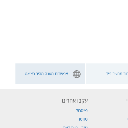
ור מחשב נייד
אפשרות מענה מהיר בצ'אט
עקבו אחרינו
פייסבוק
טוויטר
גוגל - חוות דעת