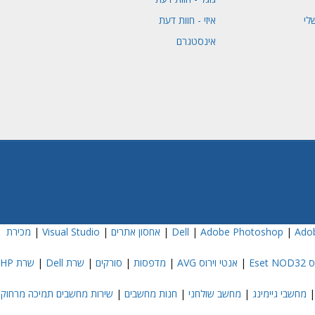
לי
איזי - חוות דעת
אינסטגרם
Adob
|
Adobe Photoshop
|
|
אחסון אתרים
|
Visual Studio
|
מכירת
Eset
|
אנטי וירוס AVG
|
מדפסות
|
סורקים
|
שרת Dell
|
שרת HP
מחשבי גיימינג
|
מחשב שולחני
|
חנות מחשבים
|
שירות מחשבים תמיכה מרחוק