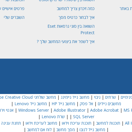
ת באתר
כמה זיכרון צריך למחשב
פרטים אישיים ש
איך לבחור כרטיס מסך
השוברים שלי
השוואה בין סוגי גרסאות Eset
Protect
איך לשפר את ביצועי המחשב שלך ?
נימיים
|
שרתים
|
גיבוי
|
מחשב נייד גיימינג
|
מחשב שולחני Dell
e Creative Cloud
מחשבים ניידים
|
אל פסק
|
מחשב נייד HP
|
מחשב נייד Lenovo
|
MS P
|
Adobe Acrobat
|
Adobe Illustrator
|
Windows Server
|
אנטי וירוס  NOD32
SQL Server
|
|
שרת Lenovo
|
|
תוכנות למחשב
|
תוכנת עריכת וידאו
|
מחשב לעריכת וידאו
|
תחנת עגינה
|
|
מחשב נייד לנובו
|
מסך מחשב
|
לוח אם למחשב
|