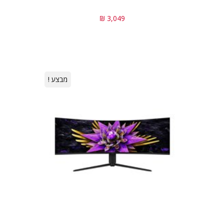
3,049 ₪
מבצע !