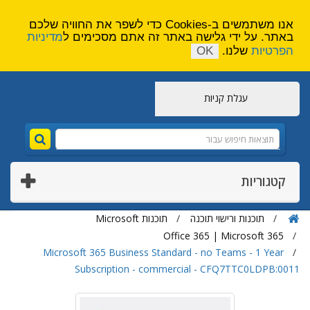
הירשם
צור קשר
אנו משתמשים ב-Cookies כדי לשפר את החוויה שלכם
באתר. על ידי גלישה באתר זה אתם מסכימים ל
מדיניות
הפרטיות
שלנו.
OK
עגלת קניות
קטגוריות
תוכנות ורישוי תוכנה
תוכנות Microsoft
Office 365 | Microsoft 365
Microsoft 365 Business Standard - no Teams - 1 Year
Subscription - commercial - CFQ7TTC0LDPB:0011