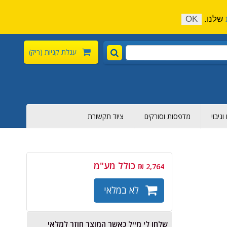
התקשר כעת:
04-6376-136
צור קשר
הירשם
שלנו.
OK
עגלת קניות
(ריק)
גיבוי
מדפסות וסורקים
ציוד תקשורת
כולל מע"מ
2,764 ₪
לא במלאי
שלחו לי מייל כאשר המוצר חוזר למלאי