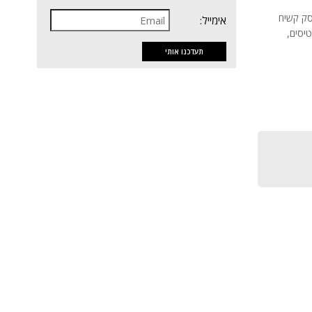
LENOVO IdeaP, מעבד Core i5, זיכרון 12GB, דיסק קשיח
אימייל:
Intel UHD Gra, קורא כרטיסים,