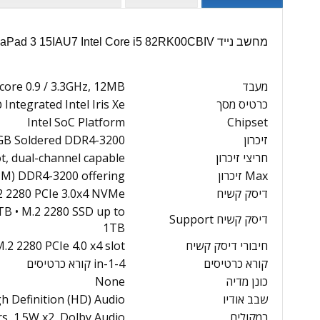
מחשב נייד Lenovo IdeaPad 3 15IAU7 Intel Core i5 82RK00CBIV - מפרט טכני
מעבד
E-core 0.9 / 3.3GHz, 12MB
כרטיס מסך
Integrated Intel Iris Xe כרטיס מסך functions as UHD כרטיס מסך
Intel SoC Platform
Chipset
זיכרון
GB Soldered DDR4-3200
חריצי זיכרון
, dual-channel capable
Max זיכרון
MM) DDR4-3200 offering
דיסק קשיח
 2280 PCIe 3.0x4 NVMe
TB • M.2 2280 SSD up to
דיסק קשיח Support
1TB
חיבורי דיסק קשיח
.2 2280 PCIe 4.0 x4 slot
קורא כרטיסים
4-in-1 קורא כרטיסים
כונן מדיה
None
שבב אודיו
h Definition (HD) Audio
רמקולים
s, 1.5W x2, Dolby Audio