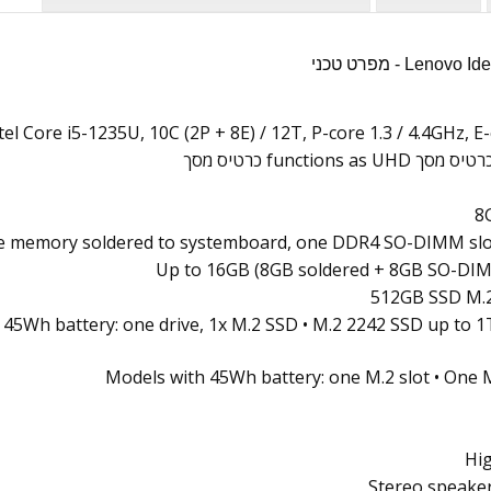
tel Core i5-1235U, 10C (2P + 8E) / 12T, P-core 1.3 / 4.4GHz, 
8
 memory soldered to systemboard, one DDR4 SO-DIMM slot
Up to 16GB (8GB soldered + 8GB SO-DI
512GB SSD M.2
 45Wh battery: one drive, 1x M.2 SSD • M.2 2242 SSD up to 1
Models with 45Wh battery: one M.2 slot • One M
Hig
Stereo speaker