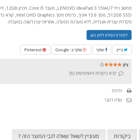
מחשב נייד ad 3 15IAU7
512GB SSD, מסך 15.6 אינץ', כרטיס מסך phics
מקלדת עברית-אנגלית, ללא מערכת הפעלה, אחריות יצרן לשנה במעבדה
למפרט המלא לחץ כאן
צייץ
שתף
שתף ב- Google
Pinterest
ציון
קרא ביקורות משתמשים (
6
)
הדפס
שלח לחבר
ביקורות
מעוניין לשאול שאלה לגבי המוצר הזה ?