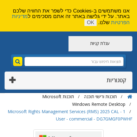
הירשם
צור קשר
אנו משתמשים ב-Cookies כדי לשפר את החוויה שלכם
באתר. על ידי גלישה באתר זה אתם מסכימים ל
מדיניות
הפרטיות
שלנו.
OK
עגלת קניות
קטגוריות
תוכנות ורישוי תוכנה
תוכנות Microsoft
Windows Remote Desktop
Microsoft Rights Management Services (RMS) 2025 CAL - 1
User - commercial - DG7GMGF0PWHF