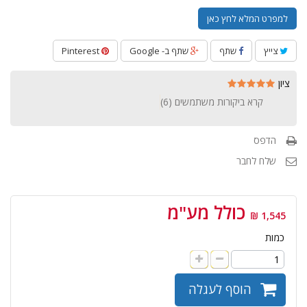
למפרט המלא לחץ כאן
צייץ
שתף
שתף ב- Google
Pinterest
ציון
קרא ביקורות משתמשים (
6
)
הדפס
שלח לחבר
כולל מע"מ
1,545 ₪
כמות
הוסף לעגלה