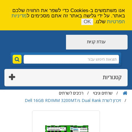
הירשם
צור קשר
אנו משתמשים ב-Cookies כדי לשפר את החוויה שלכם
באתר. על ידי גלישה באתר זה אתם מסכימים ל
מדיניות
הפרטיות
שלנו.
OK
עגלת קניות
קטגוריות
שרתים וגיבוי
רכיבים לשרתים
זיכרון לשרת Dell 16GB RDIMM 3200MT/s Dual Rank