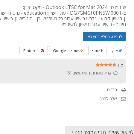
שם מוצר: Outlook LTSC for Mac 2024 - מקט יצרן:
DG7GMGF0PN5W:0001-E - סוג רישיון: on
| רישיון קבוע - נדרש רישיון עבור כל משתמש: כן - סוג רישיון: רישיון 
חינוך - רישיון עבור: רישיון למשתמש
למפרט המלא לחץ כאן
צייץ
שתף
שתף ב- Google
Pinterest
ציון
קרא ביקורות משתמשים (
6
)
הדפס
שלח לחבר
 לשאול שאלה לגבי המוצר הזה ?