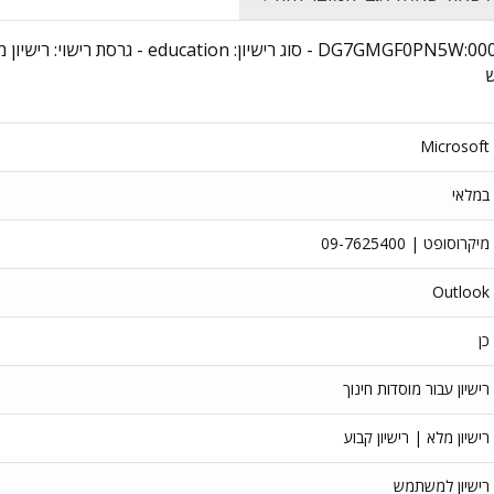
שם מוצר: Outlook LTSC for Mac 2024 - מקט יצרן:
ש
Microsoft
במלאי
מיקרוסופט | 09-7625400
Outlook
כן
רישיון עבור מוסדות חינוך
רישיון מלא | רישיון קבוע
רישיון למשתמש