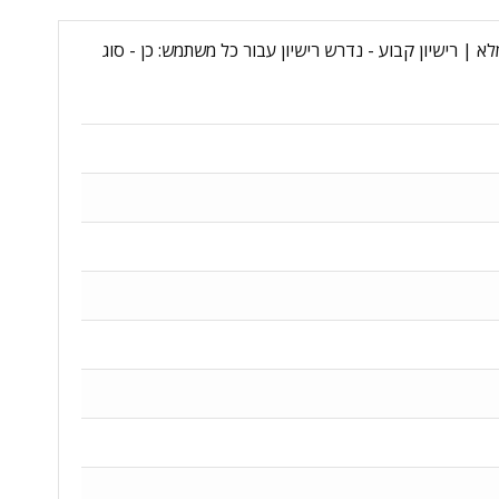
 DG7GMGF0PN5W:0001-E - סוג רישיון: education - גרסת רישוי: רישיון מלא | רישיון קבוע - נדרש רישיון עבור כל משתמש: כן - סוג