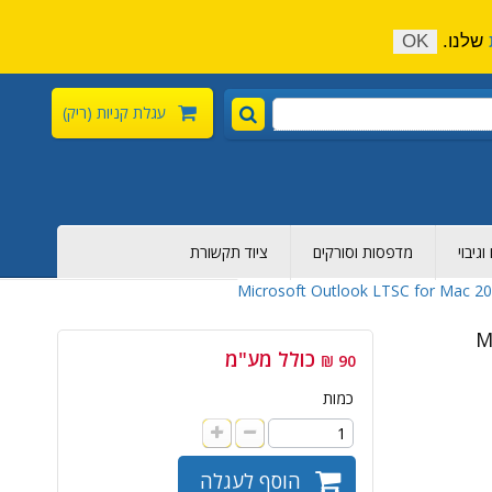
התקשר כעת:
04-6376-136
צור קשר
הירשם
שלנו.
OK
עגלת קניות
(ריק)
גיבוי
מדפסות וסורקים
ציוד תקשורת
Microsoft Outlook LTSC for Mac 
M
כולל מע"מ
90 ₪
כמות
הוסף לעגלה