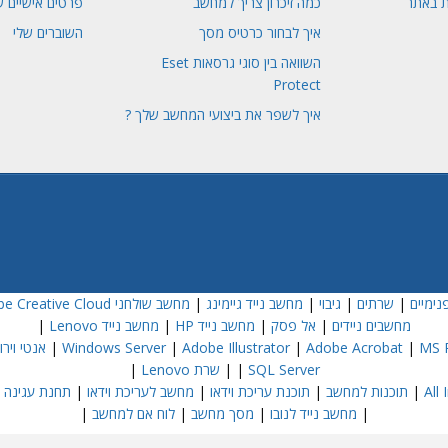
ת באתר
כמה זיכרון צריך למחשב
פרטים אישיים ש
איך לבחור כרטיס מסך
השוברים שלי
השוואה בין סוגי גרסאות Eset
Protect
איך לשפר את ביצועי המחשב שלך ?
נימיים
|
שרתים
|
גיבוי
|
מחשב נייד גיימינג
|
מחשב שולחני Dell
e Creative Cloud
מחשבים ניידים
|
אל פסק
|
מחשב נייד HP
|
מחשב נייד Lenovo
|
MS P
|
Adobe Acrobat
|
Adobe Illustrator
|
Windows Server
|
אנטי וירוס  NOD32
SQL Server
|
|
שרת Lenovo
|
|
תוכנות למחשב
|
תוכנת עריכת וידאו
|
מחשב לעריכת וידאו
|
תחנת עגינה
|
|
מחשב נייד לנובו
|
מסך מחשב
|
לוח אם למחשב
|