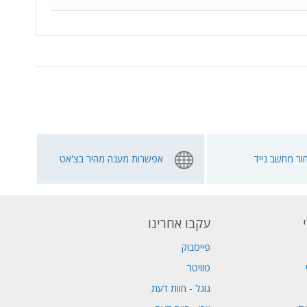
ור מחשב נייד
אפשרות מענה מהיר בצ'אט
עקבו אחרינו
פייסבוק
טוויטר
גוגל - חוות דעת