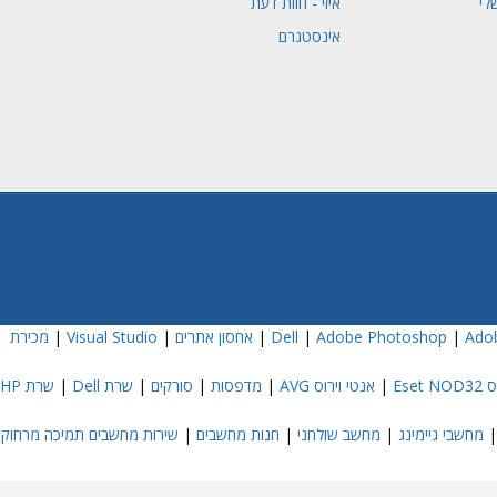
לי
איזי - חוות דעת
אינסטגרם
Adob
|
Adobe Photoshop
|
|
אחסון אתרים
|
Visual Studio
|
מכירת
Eset
|
אנטי וירוס AVG
|
מדפסות
|
סורקים
|
שרת Dell
|
שרת HP
מחשבי גיימינג
|
מחשב שולחני
|
חנות מחשבים
|
שירות מחשבים תמיכה מרחוק