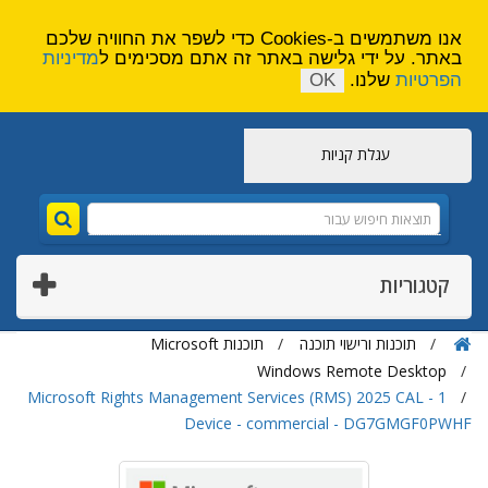
הירשם
צור קשר
אנו משתמשים ב-Cookies כדי לשפר את החוויה שלכם
באתר. על ידי גלישה באתר זה אתם מסכימים ל
מדיניות
הפרטיות
שלנו.
OK
עגלת קניות
קטגוריות
תוכנות ורישוי תוכנה
תוכנות Microsoft
Windows Remote Desktop
Microsoft Rights Management Services (RMS) 2025 CAL - 1
Device - commercial - DG7GMGF0PWHF