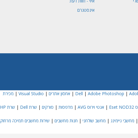
לי
איזי - חוות דעת
אינסטגרם
Adob
|
Adobe Photoshop
|
|
אחסון אתרים
|
Visual Studio
|
מכירת
Eset
|
אנטי וירוס AVG
|
מדפסות
|
סורקים
|
שרת Dell
|
שרת HP
מחשבי גיימינג
|
מחשב שולחני
|
חנות מחשבים
|
שירות מחשבים תמיכה מרחוק