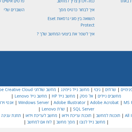
ת באתר
כמה זיכרון צריך למחשב
פרטים אישיים ש
איך לבחור כרטיס מסך
השוברים שלי
השוואה בין סוגי גרסאות Eset
Protect
איך לשפר את ביצועי המחשב שלך ?
נימיים
|
שרתים
|
גיבוי
|
מחשב נייד גיימינג
|
מחשב שולחני Dell
e Creative Cloud
מחשבים ניידים
|
אל פסק
|
מחשב נייד HP
|
מחשב נייד Lenovo
|
MS P
|
Adobe Acrobat
|
Adobe Illustrator
|
Windows Server
|
אנטי וירוס  NOD32
SQL Server
|
|
שרת Lenovo
|
|
תוכנות למחשב
|
תוכנת עריכת וידאו
|
מחשב לעריכת וידאו
|
תחנת עגינה
|
|
מחשב נייד לנובו
|
מסך מחשב
|
לוח אם למחשב
|