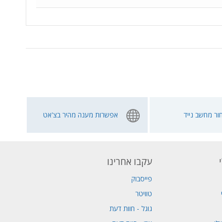
ור מחשב נייד
אפשרות מענה מהיר בצ'אט
עקבו אחרינו
פייסבוק
טוויטר
גוגל - חוות דעת