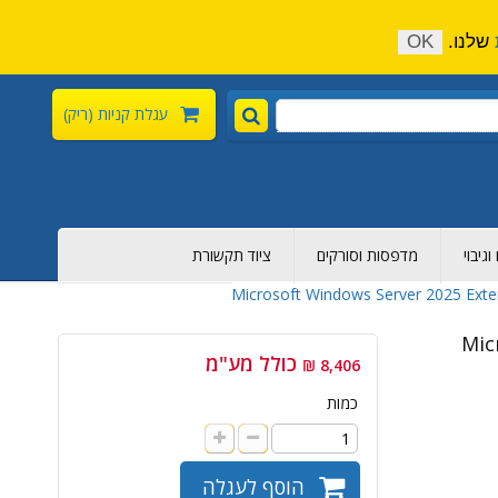
התקשר כעת:
04-6376-136
צור קשר
הירשם
שלנו.
OK
עגלת קניות
(ריק)
גיבוי
מדפסות וסורקים
ציוד תקשורת
Microsoft Windows Server 2025 Ext
Mic
כולל מע"מ
8,406 ₪
כמות
הוסף לעגלה