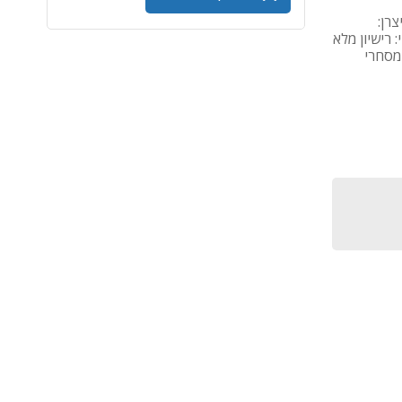
Windows S - מקט יצרן:
commercia - גרסת רישוי: רישיון מלא
 מסחרי