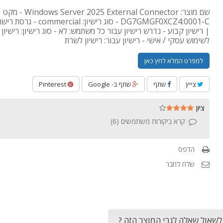
שם מוצר: erver 2025 External Connector
DG7GMGF0XCZ4:0001-C - סוג רישיון: l
| רישיון קבוע - נדרש רישיון עבור כל משתמש: לא - סוג רישיון: רישיון
לשימוש עסקי / אישי - רישיון עבור: רישיון לשרת
למפרט המלא לחץ כאן
צייץ
שתף
שתף ב- Google
Pinterest
ציון
קרא ביקורות משתמשים (
6
)
הדפס
שלח לחבר
 לשאול שאלה לגבי המוצר הזה ?