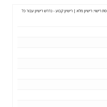
Windows Server 2025 External Connec - מקט יצרן: DG7GMGF0XCZ4:0001-C - סוג רישיון: commercial - גרסת רישוי: רישיון מלא | רישיון קבוע - נדרש רישיון עבור כל