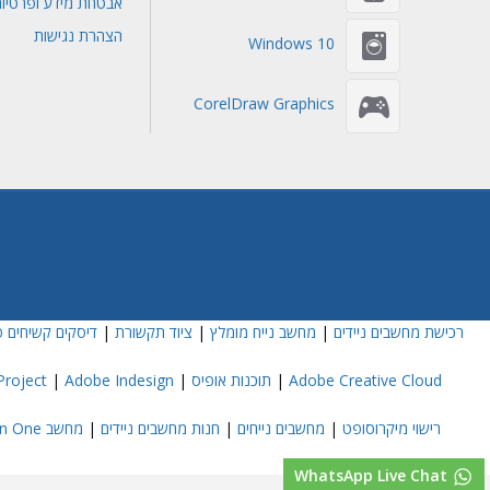
אבטחת מידע ופרטיו
הצהרת נגישות
Windows 10
CorelDraw Graphics
רכישת מחשבים ניידים
|
מחשב נייח מומלץ
|
ציוד תקשורת
|
דיסקים קשיחים פ
Adobe Creative Cloud
|
תוכנות אופיס
|
Adobe Indesign
|
roject
רישוי מיקרוסופט
|
מחשבים נייחים
|
חנות מחשבים ניידים
|
מחשב All In One
WhatsApp Live Chat