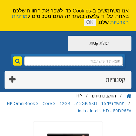
הירשם
צור קשר
אנו משתמשים ב-Cookies כדי לשפר את החוויה שלכם
באתר. על ידי גלישה באתר זה אתם מסכימים ל
מדיניות
הפרטיות
שלנו.
OK
עגלת קניות
קטגוריות
מחשבים ניידים
HP
מחשב נייד HP OmniBook 3 - Core 3 - 12GB - 512GB SSD - 16
inch - Intel UHD - E0DR6EA