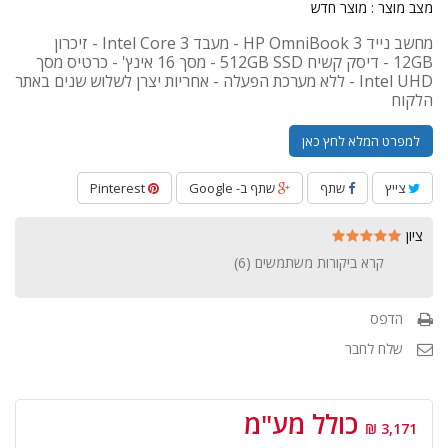
מצב מוצר :
מוצר חדש
מחשב נייד HP OmniBook 3 - מעבד Intel Core 3 - זיכרון
12GB - דיסק קשיח 512GB SSD - מסך 16 אינץ' - כרטיס מסך
Intel UHD - ללא מערכת הפעלה - אחריות יצרן לשלוש שנים באתר
הלקוח
למפרט המלא לחץ כאן
צייץ
שתף
שתף ב- Google
Pinterest
ציון
קרא ביקורות משתמשים (
6
)
הדפס
שלח לחבר
כולל מע"מ
3,171 ₪