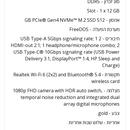
סוג זכרון - DDR5
Slot - 1 x 12 GB
אחסון - 512 GB PCIe® Gen4 NVMe™ M.2 SSD
מערכת הפעלה - FreeDOS
חיבורים - 2 USB Type-A 5Gbps signaling rate; 1
HDMI-out 2.1; 1 headphone/microphone combo; 2
USB Type-C® 10Gbps signaling rate (USB Power
Delivery 3.1, DisplayPort™ 1.4, HP Sleep and
Charge)
תקשורת - Realtek Wi-Fi 6 (2x2) and Bluetooth® 5.4
wireless card
מצלמה - 1080p FHD camera with HDR auto switch,
temporal noise reduction and integrated dual
array digital microphones
צבע - gold
אחריות - שלוש שנות אחריות