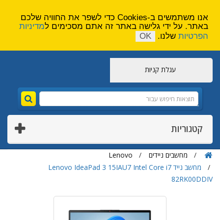
הירשם
צור קשר
אנו משתמשים ב-Cookies כדי לשפר את החוויה שלכם
באתר. על ידי גלישה באתר זה אתם מסכימים ל
מדיניות
הפרטיות
שלנו.
OK
עגלת קניות
קטגוריות
מחשבים ניידים
Lenovo
מחשב נייד Lenovo IdeaPad 3 15IAU7 Intel Core i7
82RK00DDIV