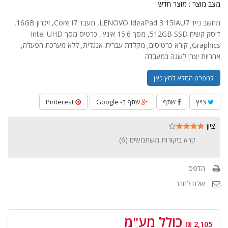
מצב מוצר :
מוצר חדש
מחשב נייד LENOVO IdeaPad 3 15IAU7, מעבד Core i7, זיכרון 16GB,
דיסק קשיח 512GB SSD, מסך 15.6 אינץ', כרטיס מסך Intel UHD
Graphics, קורא כרטיסים, מקלדת עברית-אנגלית, ללא מערכת הפעלה,
אחריות יצרן לשנה במעבדה
למפרט המלא לחץ כאן
צייץ
שתף
שתף ב- Google
Pinterest
ציון
קרא ביקורות משתמשים (
6
)
הדפס
שלח לחבר
כולל מע"מ
2,105 ₪