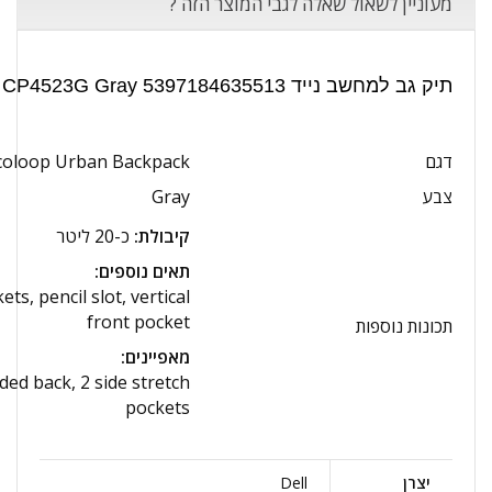
מעוניין לשאול שאלה לגבי המוצר הזה ?
תיק גב למחשב נייד Dell Ecoloop Urban Backpack CP4523G Gray 5397184635513 - מפרט טכני:
דגם
Ecoloop Urban Backpack
צבע
Gray
קיבולת:
כ-20 ליטר
תאים נוספים:
s, pencil slot, vertical
front pocket
תכונות נוספות
מאפיינים:
ed back, 2 side stretch
pockets
יצרן
Dell