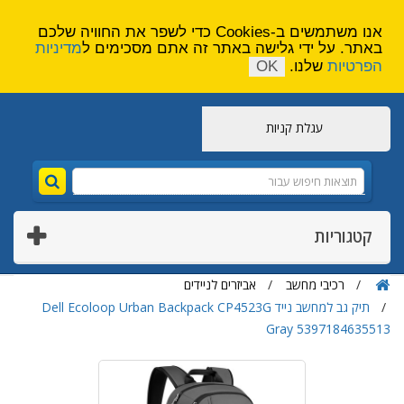
הירשם
צור קשר
אנו משתמשים ב-Cookies כדי לשפר את החוויה שלכם
באתר. על ידי גלישה באתר זה אתם מסכימים ל
מדיניות
הפרטיות
שלנו.
OK
עגלת קניות
קטגוריות
רכיבי מחשב
אביזרים לניידים
תיק גב למחשב נייד Dell Ecoloop Urban Backpack CP4523G
Gray 5397184635513