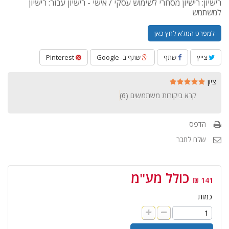
רישיון: רישיון מסחרי לשימוש עסקי / אישי - רישיון עבור: רישיון
למשתמש
למפרט המלא לחץ כאן
צייץ
שתף
שתף ב- Google
Pinterest
ציון
קרא ביקורות משתמשים (
6
)
הדפס
שלח לחבר
כולל מע"מ
141 ₪
כמות