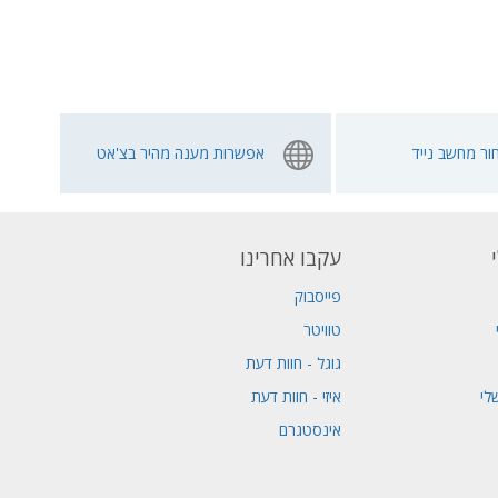
ור מחשב נייד
אפשרות מענה מהיר בצ'אט
עקבו אחרינו
פייסבוק
טוויטר
גוגל - חוות דעת
לי
איזי - חוות דעת
אינסטגרם