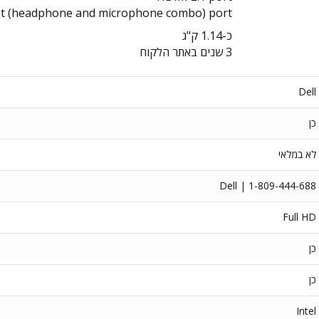
t (headphone and microphone combo) port
כ-1.14 ק"ג
3 שנים באתר הלקוח
Dell
כן
לא במלאי
Dell | 1-809-444-688
Full HD
כן
כן
Intel