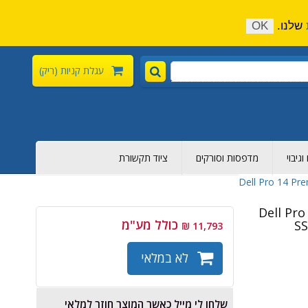
התקשר כעת:
04-6376-136
צור קשר
הירשם
שלנו.
OK
עגלת קניות
(ריק)
גיבוי
מדפסות וסורקים
ציוד תקשורת
Dell Pro 1
כולל מע"מ
SS
11,793 ₪
לא במלאי
שלחו לי מייל כאשר המוצר חוזר למלאי