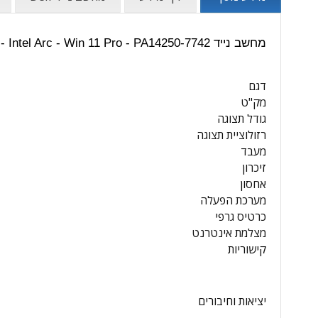
מחשב נייד Dell Pro 14 Premium - Core Ultra 7 - 32GB - 1TB SSD - 14 inch - Intel Arc - Win 11 Pro - PA14250-7742 | מפרט טכני:
דגם
מק"ט
גודל תצוגה
רזולוציית תצוגה
מעבד
זיכרון
אחסון
מערכת הפעלה
כרטיס גרפי
מצלמת אינטרנט
קישוריות
יציאות וחיבורים