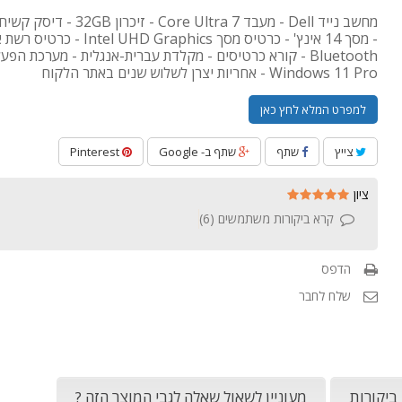
- מסך 14 אינץ' - כרטיס מסך el UHD Graphics
Bluetooth - קורא כרטיסים - מקלדת עברית-אנגלית - מערכת הפע
Windows 11 Pro - אחריות יצרן לשלוש שנים באתר הלקוח
למפרט המלא לחץ כאן
צייץ
שתף
שתף ב- Google
Pinterest
ציון
קרא ביקורות משתמשים (
6
)
הדפס
שלח לחבר
ביקורות
מעוניין לשאול שאלה לגבי המוצר הזה ?