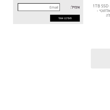
מחשב נייד Dell - מעבד Core Ultra 7 - זיכרון 32GB - דיסק קשיח 1TB SSD
אימייל:
Int - כרטיס רשת אלחוטי -
לה