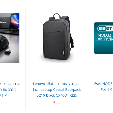
Eset NOD32 Antiv
תיק גב למחשב נייד Lenovo 15.6
Inch Laptop Casual Backpack
For 1 C
 / HP
B210 Black GX40Q17225
85 ₪