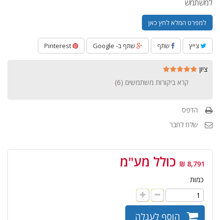
למשתמש
למפרט המלא לחץ כאן
צייץ
שתף
שתף ב- Google
Pinterest
ציון
קרא ביקורות משתמשים (
6
)
הדפס
שלח לחבר
כולל מע"מ
8,791 ₪
כמות
הוסף לעגלה