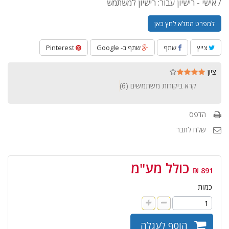
/ אישי - רישיון עבור: רישיון למשתמש
למפרט המלא לחץ כאן
צייץ
שתף
שתף ב- Google
Pinterest
ציון
קרא ביקורות משתמשים (
6
)
הדפס
שלח לחבר
כולל מע"מ
891 ₪
כמות
הוסף לעגלה