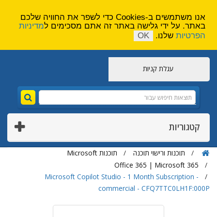
הירשם
צור קשר
אנו משתמשים ב-Cookies כדי לשפר את החוויה שלכם
באתר. על ידי גלישה באתר זה אתם מסכימים ל
מדיניות
הפרטיות
שלנו.
OK
עגלת קניות
קטגוריות
תוכנות ורישוי תוכנה
תוכנות Microsoft
Office 365 | Microsoft 365
Microsoft Copilot Studio - 1 Month Subscription -
commercial - CFQ7TTC0LH1F:000P