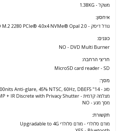
משקל -
1.38KG
איחסון:
גודל דיסק -
 M.2 2280 PCIe® 4.0x4 NVMe® Opal 2.0
כוננים:
NO
DVD Multi Burner -
חריצי הרחבה:
MicroSD card reader
SD -
מסך:
סוג -
14" WUXGA (1920x1200) IPS 400nits Anti-glare, 45% NTSC, 60Hz, DBEF5
מצלמה קדמית -
MP + IR Discrete with Privacy Shutter
מסך מגע -
NO
תקשורת:
מודם סלולרי -
מודם סלולרי Upgradable to 4G
YES
Bluetooth -