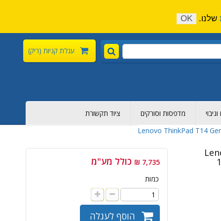
התקשר כעת:
04-6376-136
צור קשר
הירשם
שלנו.
OK
עגלת קניות
(ריק)
גיבוי
מדפסות וסורקים
ציוד תקשורת
Le -
כולל מע"מ
1
7,735 ₪
כמות
הוסף לעגלה