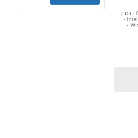
מחשב נייד Lenovo ThinkPad T14 Gen 6 - מעבד Core Ultra 7 - זיכרון
16GB - דיסק קשיח 1TB SSD - מסך 14 אינץ' - כרטיס מסך Intel UHD -
כרטיס רשת אלחוטי - Bluetooth - מערכת הפעלה Windows 11 Pro, -