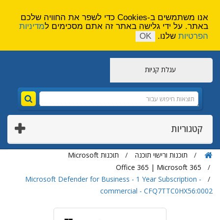
הירשם
צור קשר
אנו משתמשים ב-Cookies כדי לשפר את החוויה שלכם
באתר. על ידי גלישה באתר זה אתם מסכימים ל
מדיניות
הפרטיות
שלנו.
OK
עגלת קניות
קטגוריות
תוכנות ורישוי תוכנה
תוכנות Microsoft
Office 365 | Microsoft 365
Microsoft Defender for Business - 1 Year Subscription -
commercial - CFQ7TTC0HX56:0002