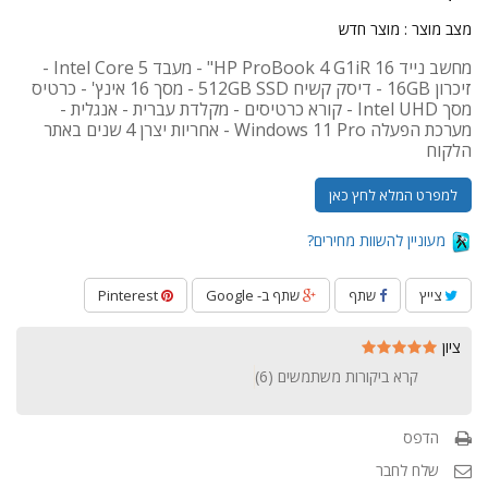
מצב מוצר :
מוצר חדש
מחשב נייד HP ProBook 4 G1iR 16" - מעבד Intel Core 5 -
זיכרון 16GB - דיסק קשיח 512GB SSD - מסך 16 אינץ' - כרטיס
מסך Intel UHD - קורא כרטיסים - מקלדת עברית - אנגלית -
מערכת הפעלה Windows 11 Pro - אחריות יצרן 4 שנים באתר
הלקוח
למפרט המלא לחץ כאן
מעוניין להשוות מחירים?
צייץ
שתף
שתף ב- Google
Pinterest
ציון
קרא ביקורות משתמשים (
6
)
הדפס
שלח לחבר