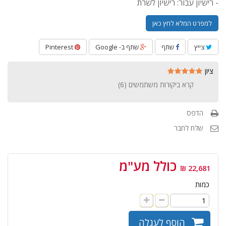
- רישיון עבור: רישיון לשרת
למפרט המלא לחץ כאן
צייץ
שתף
שתף ב- Google
Pinterest
ציון
קרא ביקורות משתמשים (
6
)
הדפס
שלח לחבר
כולל מע"מ
22,681 ₪
כמות
הוסף לעגלה