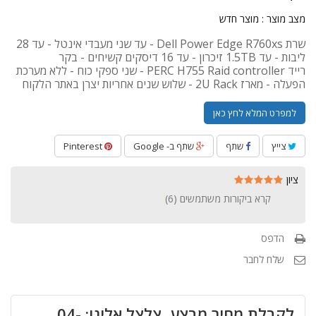
מצב מוצר :
מוצר חדש
שרת Dell Power Edge R760xs - עד שני מעבדי אינטל - עד 28
ליבות - עד 1.5TB זיכרון - עד 16 דיסקים קשיחים - בקר
רייד PERC H755 Raid controller - שני ספקי כוח - ללא מערכת
הפעלה - מארז 2U Rack - שלוש שנים אחריות יצרן באתר הלקוח
למפרט המלא לחץ כאן
צייץ
שתף
שתף ב- Google
Pinterest
ציון
קרא ביקורות משתמשים (
6
)
הדפס
שלח לחבר
לקבלת מחיר מבצע, צלצל אלינו: 04-