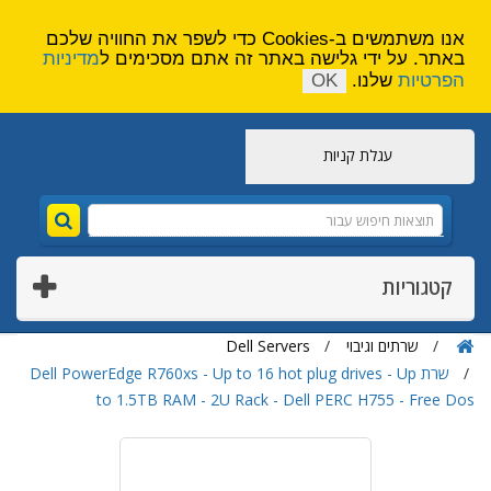
הירשם
צור קשר
אנו משתמשים ב-Cookies כדי לשפר את החוויה שלכם
באתר. על ידי גלישה באתר זה אתם מסכימים ל
מדיניות
הפרטיות
שלנו.
OK
עגלת קניות
קטגוריות
שרתים וגיבוי
Dell Servers
שרת Dell PowerEdge R760xs - Up to 16 hot plug drives - Up
to 1.5TB RAM - 2U Rack - Dell PERC H755 - Free Dos