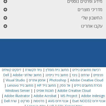
מידע ופרטים נוספים
מדריכי מוצרים
החשבון שלי
עקבו אחרינו
רכישת מחשבים ניידים
|
מחשב נייח מומלץ
|
ציוד תקשורת
|
דיסקים קשיחים
פנימיים
|
שרתים
|
גיבוי
|
מחשב נייד גיימינג
|
מחשב שולחני Dell
Adobe
|
Adobe Creative Cloud
|
Photoshop
|
אחסון אתרים
|
Visual Studio
|
מכירת מחשבים ניידים
|
אל פסק
|
מחשב נייד HP
|
מחשב נייד Lenovo
|
Adobe Creative Cloud
|
תוכנות אופיס
|
|
Windows Server
|
Adobe Illustrator
|
Adobe Acrobat
|
MS Project
|
Adobe Indesign
אנטי וירוס Eset NOD32
|
אנטי וירוס AVG
|
מדפסות
|
סורקים
|
שרת Dell
|