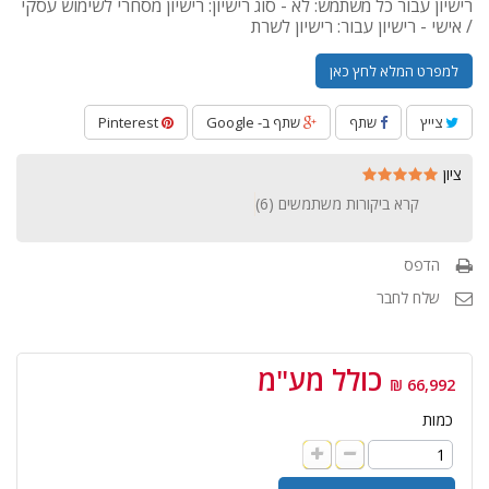
רישיון עבור כל משתמש: לא - סוג רישיון: רישיון מסחרי לשימוש עסקי
/ אישי - רישיון עבור: רישיון לשרת
למפרט המלא לחץ כאן
צייץ
שתף
שתף ב- Google
Pinterest
ציון
קרא ביקורות משתמשים (
6
)
הדפס
שלח לחבר
כולל מע"מ
66,992 ₪
כמות