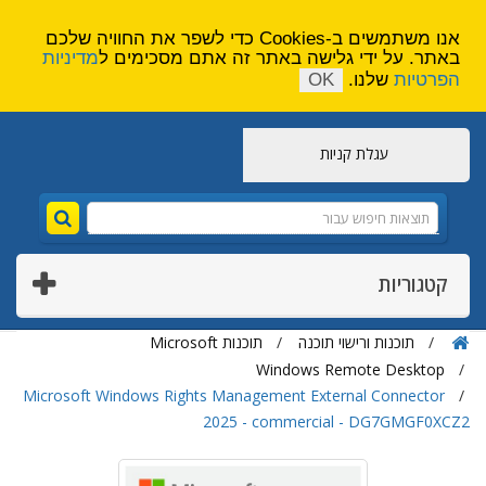
הירשם
צור קשר
אנו משתמשים ב-Cookies כדי לשפר את החוויה שלכם
באתר. על ידי גלישה באתר זה אתם מסכימים ל
מדיניות
הפרטיות
שלנו.
OK
עגלת קניות
קטגוריות
תוכנות ורישוי תוכנה
תוכנות Microsoft
Windows Remote Desktop
Microsoft Windows Rights Management External Connector
2025 - commercial - DG7GMGF0XCZ2