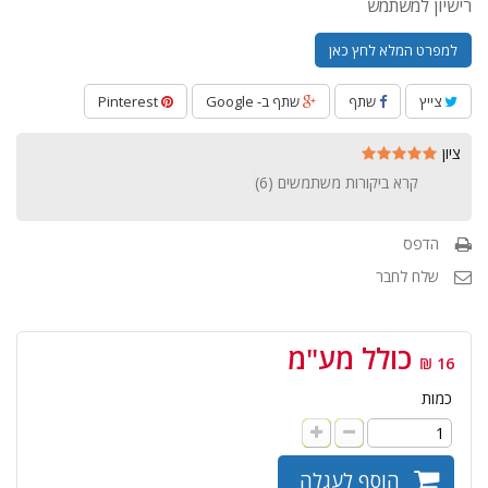
רישיון למשתמש
למפרט המלא לחץ כאן
צייץ
שתף
שתף ב- Google
Pinterest
ציון
קרא ביקורות משתמשים (
6
)
הדפס
שלח לחבר
כולל מע"מ
16 ₪
כמות
הוסף לעגלה