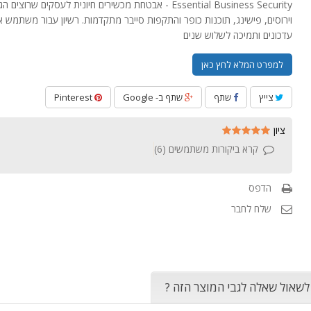
Essential Business Security - אבטחת מכשירים חיונית לעסקים שרוצי
וירוסים, פישינג, תוכנות כופר והתקפות סייבר מתקדמות. רשיון עבור משתמש א
עדכונים ותמיכה לשלוש שנים
למפרט המלא לחץ כאן
צייץ
שתף
שתף ב- Google
Pinterest
ציון
קרא ביקורות משתמשים (
6
)
הדפס
שלח לחבר
 לשאול שאלה לגבי המוצר הזה ?