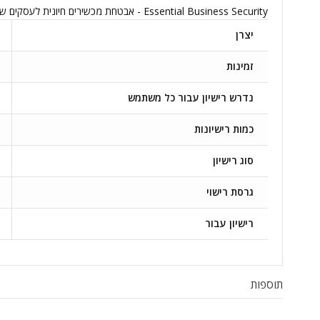
Essential Business Security - אבטחת מכשירים חיונית לעסקים שרוצים הגנה מפני וירוסים, פישינג, תוכנות כופר והתקפות סייבר מתקדמות. רשיון עבור משתמש אחד, כולל עדכונים ותמיכה לשלוש שנים
יצרן
זמינות
נדרש רישיון עבור כל משתמש
כמות רישיונות
סוג רישיון
גרסת רישוי
רישיון עבור
תוספות