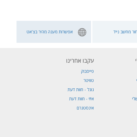
ור מחשב נייד
אפשרות מענה מהיר בצ'אט
עקבו אחרינו
פייסבוק
טוויטר
גוגל - חוות דעת
לי
איזי - חוות דעת
אינסטגרם