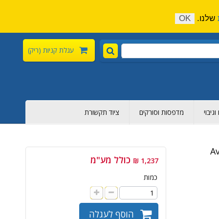
התקשר כעת:
04-6376-136
צור קשר
הירשם
שלנו.
OK
עגלת קניות
(ריק)
גיבוי
מדפסות וסורקים
ציוד תקשורת
Av
כולל מע"מ
1,237 ₪
כמות
הוסף לעגלה