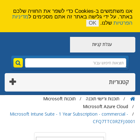
הירשם
צור קשר
אנו משתמשים ב-Cookies כדי לשפר את החוויה שלכם
באתר. על ידי גלישה באתר זה אתם מסכימים ל
מדיניות
הפרטיות
שלנו.
OK
עגלת קניות
קטגוריות
תוכנות ורישוי תוכנה
תוכנות Microsoft
Microsoft Azure Cloud
Microsoft Intune Suite - 1 Year Subscription - commercial -
CFQ7TTC0RZFJ:0001