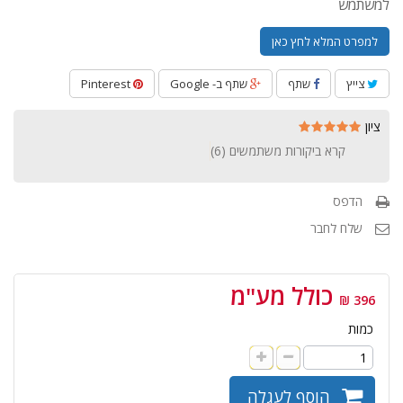
למשתמש
למפרט המלא לחץ כאן
צייץ
שתף
שתף ב- Google
Pinterest
ציון
קרא ביקורות משתמשים (
6
)
הדפס
שלח לחבר
כולל מע"מ
396 ₪
כמות
הוסף לעגלה