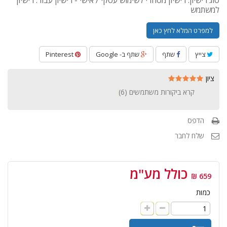
סוג רישיון: רישיון מסחרי לשימוש עסקי / אישי - רישיון עבור: רישיון
למשתמש
למפרט המלא לחץ כאן
צייץ
שתף
שתף ב- Google
Pinterest
ציון
קרא ביקורות משתמשים (
6
)
הדפס
שלח לחבר
כולל מע"מ
659 ₪
כמות