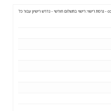
שם מוצר: Microsoft Purview Suite - 1 Month Subscription - מקט יצרן: CFQ7TTC0LHR4:0001M - סוג רישיון: commercial - גרסת רישוי: רישוי בתשלום חודשי - נדרש רישיון עבור כל