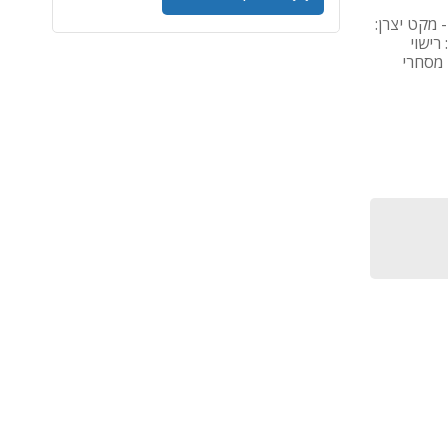
מוצר: Microsoft Purview Suite - 1 Month Subscription - מקט יצרן:
 - גרסת רישוי: רישוי
ן מסחרי