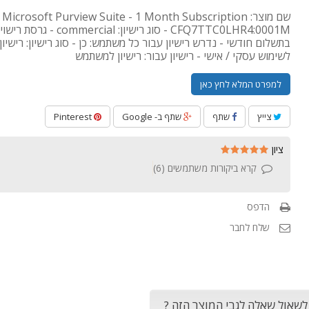
שם 
CFQ7TTC0LHR4:0001M - סוג רישיון: commercial
בתשלום חודשי - נדרש רישיון עבור כל משתמש: כן - סוג רישיון: רישיו
לשימוש עסקי / אישי - רישיון עבור: רישיון למשתמש
למפרט המלא לחץ כאן
צייץ
שתף
שתף ב- Google
Pinterest
ציון
קרא ביקורות משתמשים (
6
)
הדפס
שלח לחבר
 לשאול שאלה לגבי המוצר הזה ?