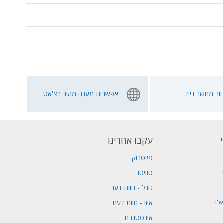
ור מחשב נייד
אפשרות מענה מהיר בצ'אט
עקבו אחרינו
פייסבוק
טוויטר
גוגל - חוות דעת
לי
איזי - חוות דעת
אינסטגרם