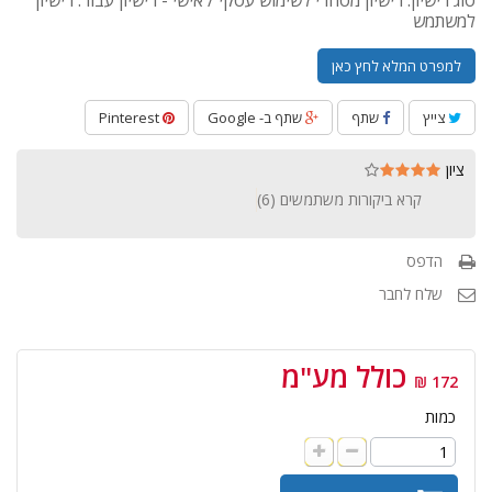
סוג רישיון: רישיון מסחרי לשימוש עסקי / אישי - רישיון עבור: רישיון
למשתמש
למפרט המלא לחץ כאן
צייץ
שתף
שתף ב- Google
Pinterest
ציון
קרא ביקורות משתמשים (
6
)
הדפס
שלח לחבר
כולל מע"מ
172 ₪
כמות