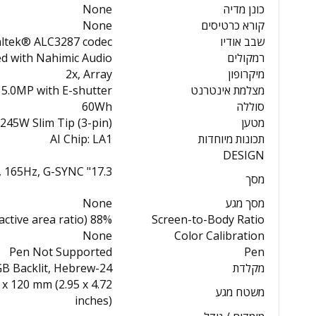
כונן מדיה
None
קורא כרטיסים
None
שבב אודיו
ealtek® ALC3287 codec
רמקולים
ed with Nahimic Audio
מיקרופון
2x, Array
מצלמת אינטרנט
5.0MP with E-shutter
סוללה
60Wh
מטען
245W Slim Tip (3-pin)
תכונות מיוחדות
AI Chip: LA1
DESIGN
17.3" FHD (1920x1080) IPS 300nits Anti-glare, 100% sRGB, 165Hz, G-SYNC®
מסך
מסך מגע
None
88% AAR (active area ratio)
Screen-to-Body Ratio
None
Color Calibration
Pen Not Supported
Pen
מקלדת
24-Zone RGB Backlit, Hebrew
x 120 mm (2.95 x 4.72
משטח מגע
inches)