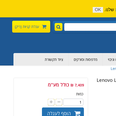
התקשר כעת:
04-6376-136
צור קשר
הירשם
שלנו.
OK
עגלת קניות
(ריק)
גיבוי
מדפסות וסורקים
ציוד תקשורת
Lenovo L -
כולל מע"מ
7,409 ₪
כמות
הוסף לעגלה