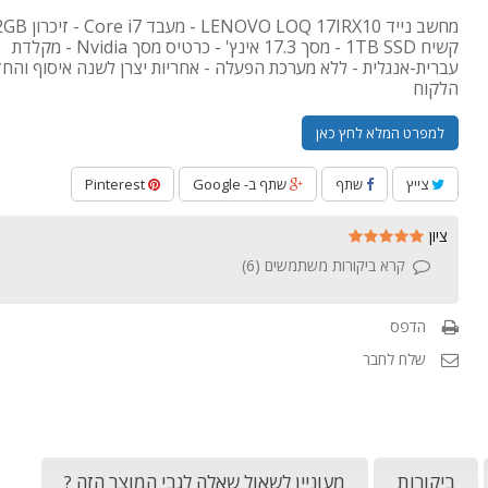
קשיח 1TB SSD - מסך 17.3 אינץ' - כרטיס מסך Nvidia - מקלדת
עברית-אנגלית - ללא מערכת הפעלה - אחריות יצרן לשנה איסוף והח
הלקוח
למפרט המלא לחץ כאן
צייץ
שתף
שתף ב- Google
Pinterest
ציון
קרא ביקורות משתמשים (
6
)
הדפס
שלח לחבר
ביקורות
מעוניין לשאול שאלה לגבי המוצר הזה ?