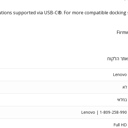
utions supported via USB-C®. For more compatible docking so
Firm
באתר הלקוח
Lenovo
לא
במלאי
Lenovo | 1-809-258-990
Full HD