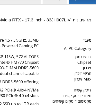
מחשב נייד Lenovo LOQ 17IRX10 - Core i7 - 32GB - 1TB SSD - Nvidia RTX - 17.3 inch - 83JH007LIV | מפרט טכני:
מעבד
ore 1.5 / 3.9GHz, 33MB
I-Powered Gaming PC
AI PC Category
כרטיס מסך
P 115W, 572 AI TOPS
Intel® HM770 Chipset
Chipset
זיכרון
 SO-DIMM DDR5-5600
חריצי זיכרון
dual-channel capable
Max זיכרון
B DDR5-5600 offering
דיסק קשיח
42 PCIe® 4.0x4 NVMe®
חיבורי דיסק קשיח
80 PCIe® 4.0 x4 slots
מקסימום דיסקים קשיחים
.2 SSD up to 1TB each