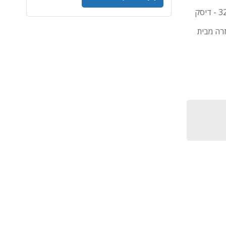
מחשב נייד LENOVO LOQ 17IRX10 - מעבד Core i7 - זיכרון 32GB - דיסק
זרה מבית