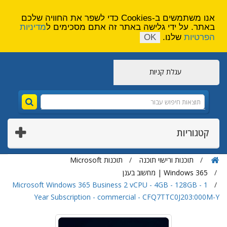
הירשם
צור קשר
אנו משתמשים ב-Cookies כדי לשפר את החוויה שלכם
באתר. על ידי גלישה באתר זה אתם מסכימים ל
מדיניות
הפרטיות
שלנו.
OK
עגלת קניות
קטגוריות
תוכנות ורישוי תוכנה
תוכנות Microsoft
Windows 365 | מחשוב בענן
Microsoft Windows 365 Business 2 vCPU - 4GB - 128GB - 1
Year Subscription - commercial - CFQ7TTC0J203:000M-Y