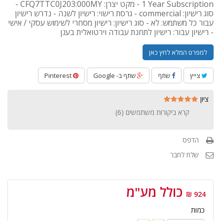
1 Year Subscription - מקט יצרן: CFQ7TTC0J203:000MY -
סוג רישיון: commercial - גרסת רישוי: רישיון לשנה - נדרש רישיון
עבור כל משתמש: לא - סוג רישיון: רישיון מסחרי לשימוש עסקי / אישי
- רישיון עבור: רישיון לתחנת עבודה וירטואלית בענן
למפרט המלא לחץ כאן
צייץ
שתף
שתף ב- Google
Pinterest
ציון
קרא ביקורות משתמשים (
6
)
הדפס
שלח לחבר
כולל מע"מ
924 ₪
כמות