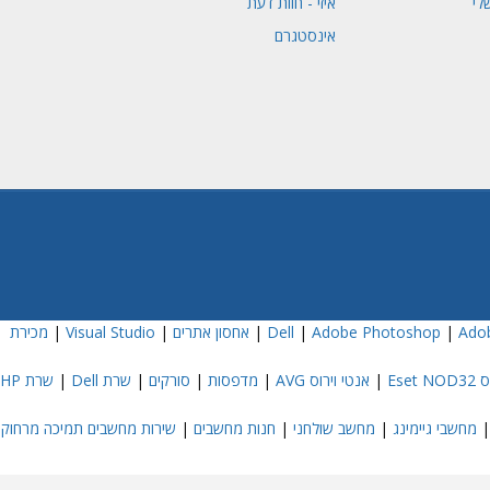
לי
איזי - חוות דעת
אינסטגרם
Adob
|
Adobe Photoshop
|
|
אחסון אתרים
|
Visual Studio
|
מכירת
Eset
|
אנטי וירוס AVG
|
מדפסות
|
סורקים
|
שרת Dell
|
שרת HP
מחשבי גיימינג
|
מחשב שולחני
|
חנות מחשבים
|
שירות מחשבים תמיכה מרחוק