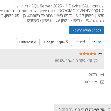
שם מוצר: SQL Server 2025 - 1 Device CAL - מקט יצרן:
DG7GMGF0VNHV:0001-C - סוג רישיון: ial
מלא | רישיון קבוע - נדרש רישיון עבור כל משתמש: כן - סוג רישיון: רי
לשימוש עסקי / אישי - רישיון עבור: רישיון למשתמש
למפרט המלא לחץ כאן
צייץ
שתף
שתף ב- Google
Pinterest
ציון
קרא ביקורות משתמשים (
6
)
הדפס
שלח לחבר
 לשאול שאלה לגבי המוצר הזה ?