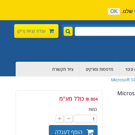
התקשר כעת:
04-6376-136
צור קשר
הירשם
שלנו.
OK
עגלת קניות
(ריק)
גיבוי
מדפסות וסורקים
ציוד תקשורת
Microsoft S
Micros
כולל מע"מ
804 ₪
כמות
הוסף לעגלה