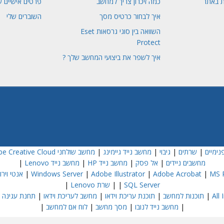
ת באתר
כמה זיכרון צריך למחשב
פרטים אישיים ש
איך לבחור כרטיס מסך
השוברים שלי
השוואה בין סוגי גרסאות Eset
Protect
איך לשפר את ביצועי המחשב שלך ?
נימיים
|
שרתים
|
גיבוי
|
מחשב נייד גיימינג
|
מחשב שולחני Dell
e Creative Cloud
מחשבים ניידים
|
אל פסק
|
מחשב נייד HP
|
מחשב נייד Lenovo
|
MS P
|
Adobe Acrobat
|
Adobe Illustrator
|
Windows Server
|
אנטי וירוס  NOD32
SQL Server
|
|
שרת Lenovo
|
|
תוכנות למחשב
|
תוכנת עריכת וידאו
|
מחשב לעריכת וידאו
|
תחנת עגינה
|
|
מחשב נייד לנובו
|
מסך מחשב
|
לוח אם למחשב
|