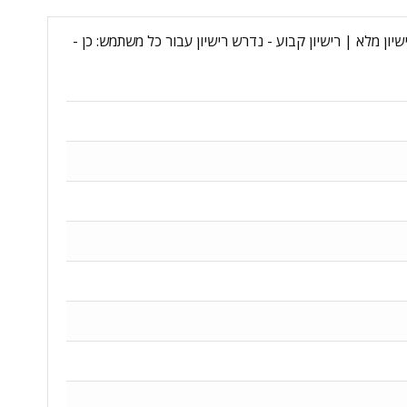
SQL - מקט יצרן: DG7GMGF0VNHV:0001-C - סוג רישיון: commercial - גרסת רישוי: רישיון מלא | רישיון קבוע - נדרש רישיון עבור כל משתמש: כן -