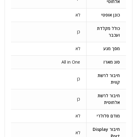
אלחוטי
כונן אופטי
לא
כולל מקלדת
כן
ועכבר
מסך מגע
לא
סוג מארז
All in One
חיבור לרשת
כן
קווית
חיבור לרשת
כן
אלחוטית
מודם סלולרי
לא
חיבור Display
לא
Port