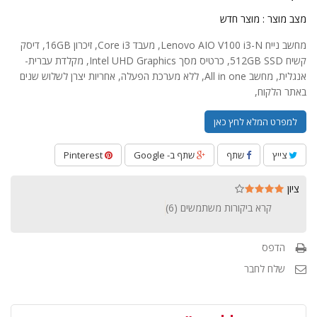
מצב מוצר :
מוצר חדש
מחשב נייח Lenovo AIO V100 i3-N, מעבד Core i3, זיכרון 16GB, דיסק
קשיח 512GB SSD, כרטיס מסך Intel UHD Graphics, מקלדת עברית-
אנגלית, מחשב All in one, ללא מערכת הפעלה, אחריות יצרן לשלוש שנים
באתר הלקוח,
למפרט המלא לחץ כאן
צייץ
שתף
שתף ב- Google
Pinterest
ציון
קרא ביקורות משתמשים (
6
)
הדפס
שלח לחבר